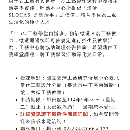
給予對工藝有興趣者，從工藝製作過程中獲得生
活美學實踐，呼應本中心所提倡「漫活
SLOHAS_是樂活事」之價值，培育學員為工藝
生活化的種子人才。
「115年工藝學堂自辦班」預計徵選８名工藝教
師，徵選通過後即可依規定進行招生及教學活
動，工藝中心將協助辦理公告推廣。希望藉由工
藝學堂課程，將工藝學習活動深化於日常。
授課地點：國立臺灣工藝研究發展中心臺北
當代工藝設計分館（臺北市中正區南海路41
號，六樓工藝教室）
申請期限：即日起至114年9年30日（星期
二）截止（以郵戳為憑），逾期恕不受理。
詳細資訊請下載附件簡章詳閱
，如有疑問歡
迎來信或來電洽詢！
聯絡窗口：楊小姐 02-23887066＃123