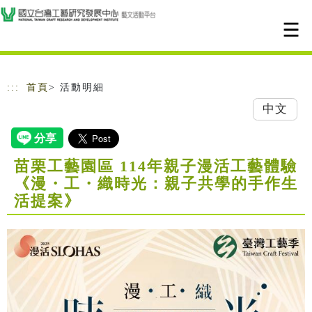
跳到主要內容
網站導覽
:::
首頁
> 活動明細
中文
苗栗工藝園區 114年親子漫活工藝體驗
《漫・工・織時光：親子共學的手作生
活提案》