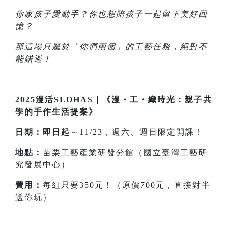
你家孩子愛動手？你也想陪孩子一起留下美好回
憶？
那這場只屬於「你們兩個」的工藝任務，絕對不
能錯過！
2025漫活SLOHAS｜《漫・工・織時光：親子共
學的手作生活提案》
日期：即日起
～11/23，週六、週日限定開課！
地點：
苗栗工藝產業研發分館（國立臺灣工藝研
究發展中心）
費用：
每組只要350元！（原價700元，直接對半
送你玩）