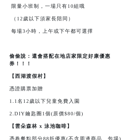
限量小班制，一場只有10組哦
（12歲以下須家長陪同）
每場3小時，上午或下午都可選擇
偷偷說：還會搭配在地店家限定好康優惠
券！！！
【西湖渡假村】
憑證購票加贈
1.1名12歲以下兒童免費入園
2.DIY鑰匙圈1個(原價$80/個)
【雲朵森林 x 泳池咖啡】
憑卷餐點部分88折優惠(不含周邊商品、包場)