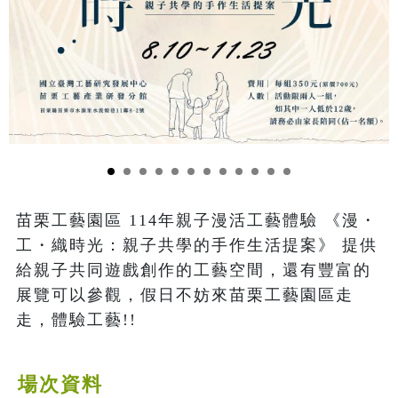
苗栗工藝園區 114年親子漫活工藝體驗 《漫・
工・織時光：親子共學的手作生活提案》 提供
給親子共同遊戲創作的工藝空間，還有豐富的
展覽可以參觀，假日不妨來苗栗工藝園區走
走，體驗工藝!!
場次資料