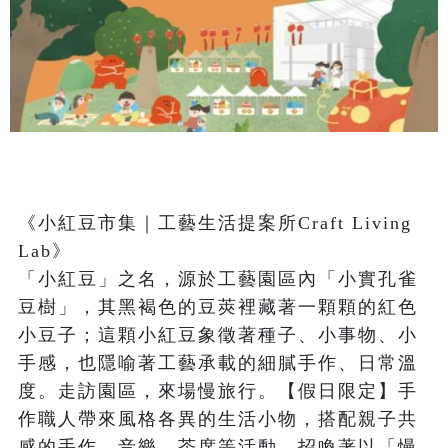
《小紅豆市集｜工藝生活提案所Craft Living 
Lab》

「小紅豆」之名，源於工藝園區內「小實孔雀
豆樹」，其黑褐色的豆莢裡藏著一顆顆的紅色
小豆子；這顆小紅豆象徵著種子、小事物、小
手感，也隱喻著工藝承載的細膩手作、日常溫
度。走訪園區，來場慢旅行。【假日限定】手
作職人帶來風格各異的生活小物，搭配親子共
感的手作、音樂、茶席等活動，招喚著以「慢