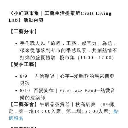
《小紅豆市集｜工藝生活提案所Craft Living
Lab》活動內容
【工藝好市】
手作職人以「旅程．工藝．感官力」為題，
帶來從部落到都市的手感風景，共創熱情不
打烊的盛夏體驗─慢市集（11:00－17:00）
【樂在工藝】
8/9 吉他彈唱｜心宇─愛唱歌的馬來西亞
男孩
8/10 百變旋律｜Echo Jazz Band─熱愛音
樂的建築師
【工藝茶會】
午后品茶賞器〡秋高氣爽 （8/9限
定，第一場14：00入席、第二場15：00入席）
點
選報名