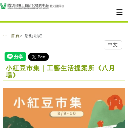
跳到主要內容
網站導覽
:::
首頁
> 活動明細
中文
小紅豆市集｜工藝生活提案所《八月
場》