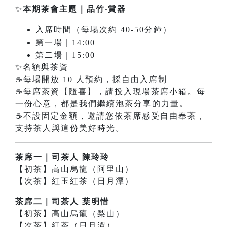
✨
本期茶會主題｜
品竹‧賞器
入席時間（每場次約 40-50分鐘）
第一場｜14:00
第二場｜15:00
✨名額與茶資
☕每場開放 10 人預約，採自由入席制
☕每席茶資【隨喜】，請投入現場茶席小箱。每
一份心意，都是我們繼續泡茶分享的力量。
☕不設固定金額，邀請您依茶席感受自由奉茶，
支持茶人與這份美好時光。
茶席一｜司茶人 陳玲玲
【初茶】高山烏龍（阿里山）
【次茶】紅玉紅茶（日月潭）
茶席二｜司茶人 葉明惜
【初茶】高山烏龍（梨山）
【次茶】紅茶（日月潭）