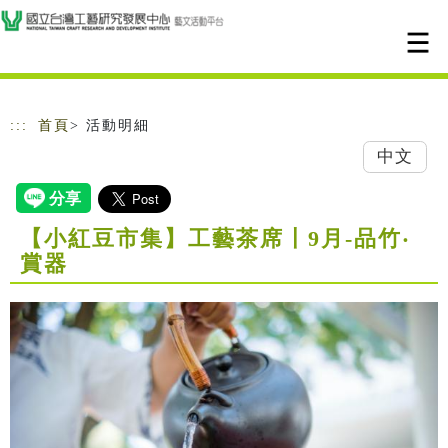
跳到主要內容
網站導覽
:::
首頁
> 活動明細
中文
【小紅豆市集】工藝茶席〡9月-品竹‧
賞器