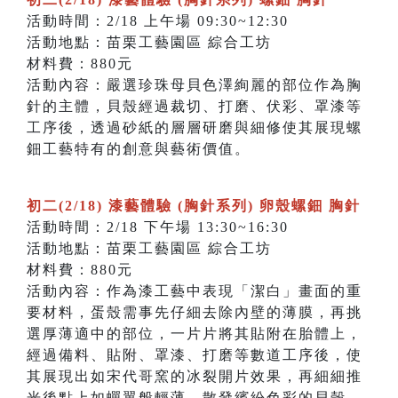
活動時間：2/18 上午場 09:30~12:30
活動地點：苗栗工藝園區 綜合工坊
材料費：880元
活動內容：嚴選珍珠母貝色澤絢麗的部位作為胸
針的主體，貝殼經過裁切、打磨、伏彩、罩漆等
工序後，透過砂紙的層層研磨與細修使其展現螺
鈿工藝特有的創意與藝術價值。
初二(2/18) 漆藝體驗 (胸針系列) 卵殼螺鈿 胸針
活動時間：2/18 下午場 13:30~16:30
活動地點：苗栗工藝園區 綜合工坊
材料費：880元
活動內容：作為漆工藝中表現「潔白」畫面的重
要材料，蛋殼需事先仔細去除內壁的薄膜，再挑
選厚薄適中的部位，一片片將其貼附在胎體上，
經過備料、貼附、罩漆、打磨等數道工序後，使
其展現出如宋代哥窯的冰裂開片效果，再細細推
光後點上如蟬翼般輕薄、散發繽紛色彩的貝殼。