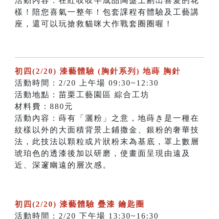
活動內容：在紅吱吱半成品陶盤上剔出喜愛的花
樣！陪您喜氣一整年！包套課程有體驗及工藝講
座，還可以玩搶救貓咪大作戰套圈圈喔！
初四(2/20) 漆藝體驗 (胸針系列) 地蒔 胸針
活動時間：2/20 上午場 09:30~12:30
活動地點：苗栗工藝園區 綜合工坊
材料費：880元
活動內容：蒔有「灑粉」之意，地蒔き是一種在
紋樣以外的大面積背景上鋪撒金、銀粉的奢華技
法，此技法以顆粒或片狀粉末為基底，罩上數層
琥珀色的透漆後加以研磨，使畫面呈現由遠及
近、深邃幽遠的層次感。
初四(2/20) 漆藝體驗 疊漆 鑰匙圈
活動時間：2/20 下午場 13:30~16:30