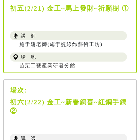
初五(2/21) 金工~馬上發財~祈願樹 ①
講 師
施于婕老師(施于婕線飾藝術工坊)
場 地
苗栗工藝產業研發分館
場次:
初六(2/22) 金工~新春銅喜~紅銅手鐲
②
講 師