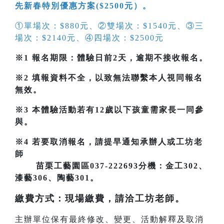
先新春特別優惠方案($2500元）。
①
單場次：$880元、
②
雙場次：$1540元、
③
三
場次：$2140元、
④
四場次：$2500元
※1
報名期限：體驗日前2天
，逾期不接收報名。
※2 填報資料不全，以致無法聯繫本人視同報名
無效。
※3
本體驗活動若有12歲以下孩童
需
家長一同參
與。
※4
若要取消報名，請提早通知承辦人或工坊老
師
苗栗工藝園區037-222693分機：金工302、
漆藝306、陶藝301。
繳費方式：現場繳費，請洽工坊老師。
主辦單位保有最終修改、變更、活動解釋及取消