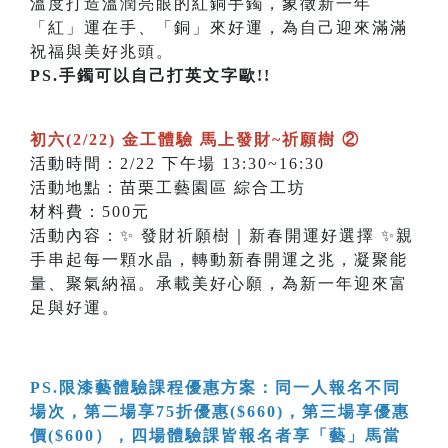
溫度打造溫潤亮眼的紅銅手鐲，象徵新一年
「紅」運在手、「銅」來好運，為自己迎來滿滿
祝福與美好兆頭。
PS.手鐲可以自己打英文字歐!!
初六(2/22) 金工體驗 馬上發財~祈願樹 ②
活動時間：2/22 下午場 13:30~16:30
活動地點：苗栗工藝園區 綜合工坊
材料費：500元
活動內容：✨ 發財祈願樹｜新春開運好選擇 ✨親
手串起每一顆水晶，轉動新春開運之兆，凝聚能
量、聚氣納福。承載美好心願，為新一年迎來富
足與好運。
PS.限漆藝體驗課程優惠方案：同一人報名不同
場次，第二場享75折優惠($660)，第三場享優惠
價($600），四場體驗課皆報名者享「藝」馬當