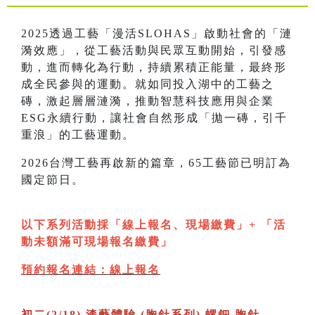
2025透過工藝「漫活SLOHAS」啟動社會的「漣
漪效應」，從工藝活動與民眾互動開始，引發感
動，進而轉化為行動，持續累積正能量，最終形
成全民參與的運動。就如同投入湖中的工藝之
磚，激起層層漣漪，推動智慧科技應用與企業
ESG永續行動，讓社會自然形成「拋一磚，引千
重浪」的工藝運動。
2026台灣工藝再啟新的篇章，65工藝節已明訂為
國定節日。
以下系列活動採「線上報名、現場繳費」+ 「活
動未額滿可現場報名繳費」
預約報名連結：線上報名
初二(2/18) 漆藝體驗 (胸針系列) 螺鈿 胸針