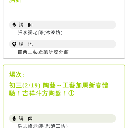
講 師
張李孺老師(沐漆坊)
場 地
苗栗工藝產業研發分館
場次:
初三(2/19) 陶藝～工藝加馬新春體
驗！吉祥斗方陶盤！①
講 師
羅志峰老師(思陋工坊)