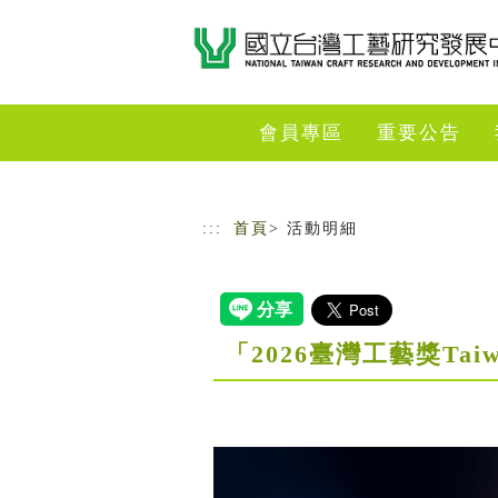
跳到主要內容
網站導覽
會員專區
重要公告
:::
首頁
> 活動明細
「2026臺灣工藝獎Tai