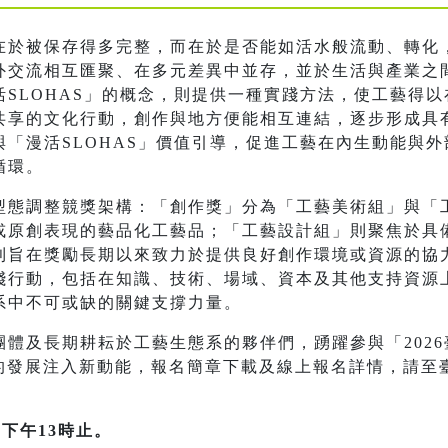
在於被保存得多完整，而在於是否能如活水般流動、轉化
外交流相互匯聚、在多元差異中並存，並於生活與產業之
SLOHAS」的概念，則提供一種實踐方法，使工藝得
共享的文化行動，創作與地方便能相互連結，逐步形成具
「漫活SLOHAS」價值引導，促進工藝在內生動能與
循環。
型態調整競獎架構：「創作獎」分為「工藝美術組」與「
或原創表現的藝品化工藝品；「工藝設計組」則聚焦於具
則旨在獎勵長期以來致力於提供良好創作環境或資源的協
踐行動，包括在知識、技術、場域、資本及其他支持資源
系中不可或缺的關鍵支撐力量。
及長期耕耘於工藝生態系的夥伴們，踴躍參與「2026臺灣工藝
藝的發展注入新動能，報名簡章下載及線上報名詳情，請至
下午13時止。