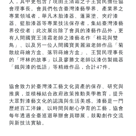
人，其中更包含了現由王清霜之子王賢民擔任協
會理事長。會員們包含臺灣漆藝學界、產業界之
專業領域者，舉凡木胎漆器、蓬萊塗、夾紵漆
器、籃胎漆器等專業技法保存者，集結臺灣漆藝
界佼佼者；此次展出除了會員的漆藝作品外，更
有人間國寶王清霜老師之漆藝名作「棉花與雙
鳥」、以及另一位人間國寶黃麗淑老師作品「菊
散紋蒔繪方盒、落羽蒔繪方盒」、王賢民理事長
的「坪林的故事」以及廖勝文老師以漆仿製鐵器
「鐵與漆的低語」等精緻作品，合計47件。
協會致力於臺灣漆工藝文化資產的保存、研究與
推廣，並積極結合政府政策推動美學教育，提升
大眾對漆藝文化的認識與生活美感。漆藝是一門
歷經百工淬鍊、以時間與耐心孕育的工藝，協會
每年透過全臺巡迴舉辦會員聯展，鼓勵創作交流
與新技法實驗。