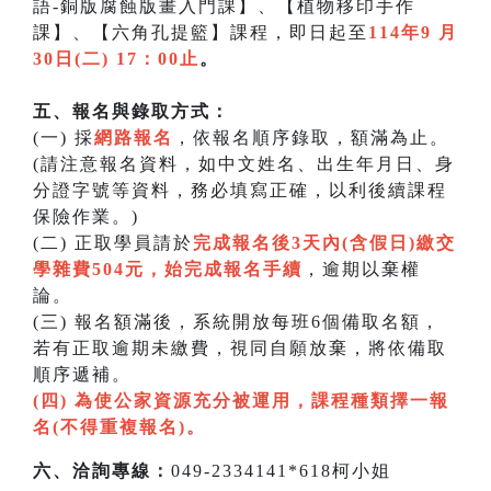
語-銅版腐蝕版畫入門課】、【植物移印手作
課】、【六角孔提籃】課程，即日起至
114年9 月
30日(二) 17：00止
。
五、報名與錄取方式：
(一) 採
網路報名
，依報名順序錄取，額滿為止。
(請注意報名資料，如中文姓名、出生年月日、身
分證字號等資料，務必填寫正確，以利後續課程
保險作業。)
(二) 正取學員請於
完成報名後3天內(含假日)繳交
學雜費504元，始完成報名手續
，逾期以棄權
論。
(三) 報名額滿後，系統開放每班6個備取名額，
若有正取逾期未繳費，視同自願放棄，將依備取
順序遞補。
(四) 為使公家資源充分被運用，課程種類擇一報
名(不得重複報名)。
六、洽詢專線：
049-2334141*618柯小姐