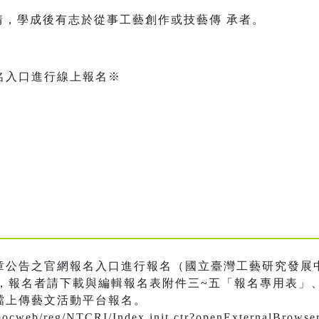
情，學成後有志於從事工藝創作或技藝傳 承者。
。
名入口進行線上報名※
章公告之官網報名入口進行報名（國立臺灣工藝研究發展
，報名者請下載與編輯報名表附件三~五「報名專用表」
檔上傳藝文活動平台報名。
.tw/mocweb/reg/NTCRI/Index.init.ctr?openExter