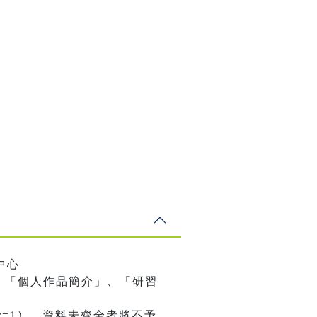
中心
、「個人作品簡介」、「研習
nalBrowser=1），資料未齊全者將不予