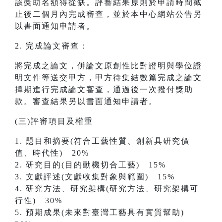
該獎助名額得從缺。評審結果原則於申請時間截
止後二個月內完成審查，並於本中心網站公告另
以書面通知申請者。
2. 完成論文審查：
將完成之論文，併論文原創性比對證明與學位證
明文件等送交甲方，甲方待集結數篇完成之論文
擇期進行完成論文審查，通過後一次撥付獎助
款。審查結果另以書面通知申請者。
(三)評審項目及權重
1. 題目和摘要(符合工藝性質、創新具研究價
值、時代性) 20%
2. 研究目的(目的動機切合工藝) 15%
3. 文獻評述(文獻收集對象與範圍) 15%
4. 研究方法、研究架構(研究方法、研究架構可
行性) 30%
5. 預期成果(未來對臺灣工藝具有實質幫助)