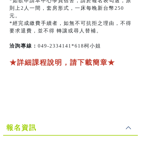
*如欲申請本中心學員宿舍，請於報名表勾選，原
則上2人一間，套房形式，一床每晚新台幣250
元。
*經完成繳費手續者，如無不可抗拒之理由，不得
要求退費，並不得 轉讓或尋人替補。
洽詢專線：
049-2334141*618柯小姐
★詳細課程說明，請下載簡章★
報名資訊