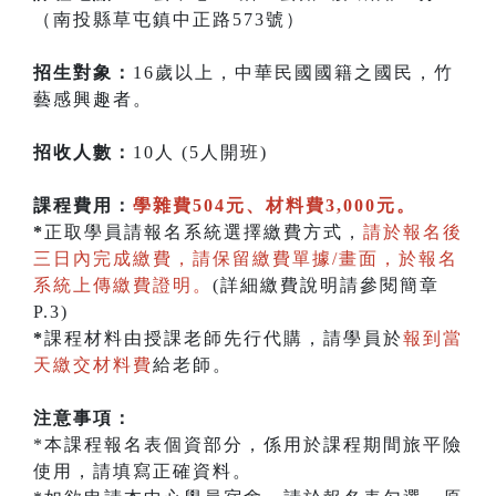
（南投縣草屯鎮中正路573號）
招生對象：
16歲以上，中華民國國籍之國民，竹
藝感興趣者。
招收人數：
10人 (5人開班)
課程費用：
學雜費504元、材料費3,000元。
*
正取學員請報名系統選擇繳費方式，
請於報名後
三日內完成繳費，請保留繳費單據/畫面，於報名
系統上傳繳費證明。
(詳細繳費說明請參閱簡章
P.3)
*
課程材料由授課老師先行代購，請學員於
報到當
天繳交材料費
給老師。
注意事項：
*本課程報名表個資部分，係用於課程期間旅平險
使用，請填寫正確資料。