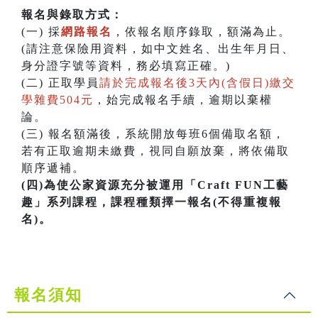
報名與錄取方式：
(一) 採
網路報名
，依報名順序錄取，額滿為止。
(請注意保險用資料，如中文姓名、出生年月日、
身分證字號等資料，務必填寫正確。)
(二) 正取學員
請於完成報名後3天內(含假日)繳交
學雜費504元
，始完成報名手續，逾期以棄權
論。
(三) 報名額滿後，系統開放每班6個備取名額，
若有正取逾期未繳費，視同自願放棄，將依備取
順序遞補。
(四)為使公家資源充分被運用「Craft FUN工藝
趣」系列課程，課程種類擇一報名(不得重複報
名)。
報名須知