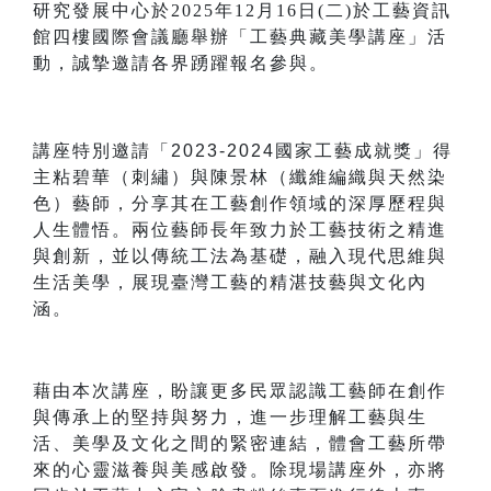
研究發展中心於2025年12月16日(二)於工藝資訊
館四樓國際會議廳舉辦
「
工藝典藏美學講座
」活
動
，誠摯邀請各界踴躍報名參與。
講座特別邀請「2023-2024國家工藝成就獎」得
主粘碧華（刺繡）與陳景林（纖維編織與天然染
色）藝師
，
分享其在工藝創作領域的深厚歷程與
人生體悟。兩位藝師長年致力於工藝技術之精進
與創新，並以傳統工法為基礎，融入現代思維與
生活美學，展現臺灣工藝的精湛技藝與文化內
涵。
藉由本次講座，盼讓更多民眾認識工藝師在創作
與傳承上的堅持與努力，進一步理解工藝與生
活、美學及文化之間的緊密連結，體會工藝所帶
來的心靈滋養與美感啟發。
除現場講座外，亦將