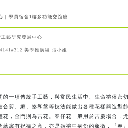
心｜學員宿舍1樓多功能交誼廳
灣工藝研究發展中心
334141#312 美學推廣組 張小姐
間的一項傳統手工藝，與常民生活中、生命禮俗密
結合剪、纏、捻和盤等技法能做出各種花樣與造型
纏花，金門則為吉花。春仔花一般用於吉慶場合，
皆蘊寓有祝福之意，亦是婚禮中身份的象徵，『春