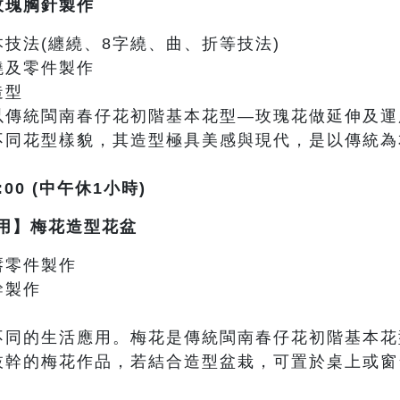
玫瑰胸針製作
技法(纏繞、8字繞、曲、折等技法)
繞及零件製作
造型
以傳統閩南春仔花初階基本花型—玫瑰花做延伸及運
不同花型樣貌，其造型極具美感與現代，是以傳統為
:00 (中午休1小時)
用】梅花造型花盆
唇零件製作
幹製作
不同的生活應用。梅花是傳統閩南春仔花初階基本花
枝幹的梅花作品，若結合造型盆栽，可置於桌上或窗