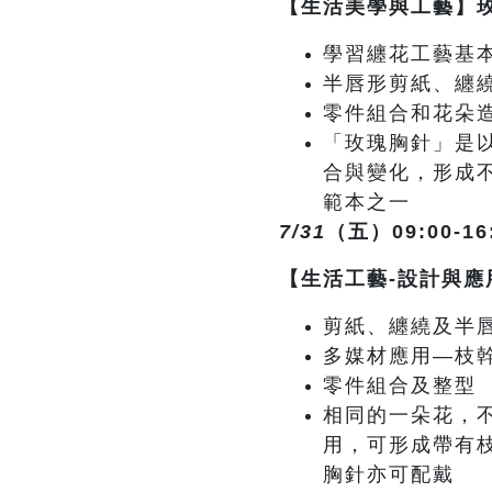
【生活美學與工藝】
學習纏花工藝基本
半唇形剪紙、纏
零件組合和花朵
「玫瑰胸針」是
合與變化，形成
範本之一
7/31
（五）09:00-16
【生活工藝-設計與應
剪紙、纏繞及半
多媒材應用—枝
零件組合及整型
相同的一朵花，
用，可形成帶有
胸針亦可配戴