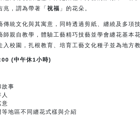
吉兆，謂為帶著「
祝福
」的花朵。
藝傳統文化與其寓意，同時透過剪紙、纏繞及多項
藝師親自教學，體驗工藝精巧技藝並學會纏花基本
走入校園，扎根教育、培育工藝文化種子並為地方
:00 (中午休1小時)
和故事
存人
寓意
門等地區不同纏花式樣與介紹