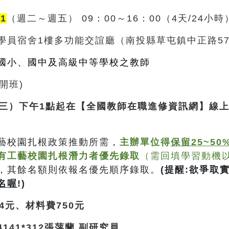
31
（週
二～週五
）
09
：0
0
～
16
：00
（4
天
/24
小時
學員宿舍1樓多功能交誼廳（南投縣草屯鎮中正路57
國小、國中及高級中等學校之教師
人開班)
（三）下午1點起在
【全國教師在職進修資訊網】
線
藝校園扎根政策推動所需，
主辦單位得
保留25~50
有工藝校園扎根潛力者優先錄取
（需回填學習動機
，其餘名額則依報名優先順序錄取。
(
提醒:欲爭取
名喔
!)
4
元
、材料費750
元
4141*312張萍蘭 副研究員