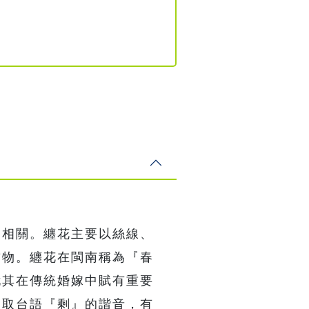
切相關。纏花主要以絲線、
飾物。纏花在閩南稱為『春
尤其在傳統婚嫁中賦有重要
』取台語『剩』的諧音，有