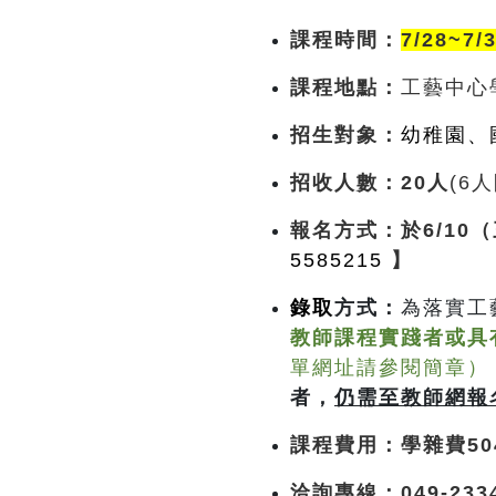
課程時間：
7/28~7/
課程地點：
工藝中心
招生對象：
幼稚園、
招收人數：20人
(6
報名方式
：於6/10
5585215
】
錄取
方式
：
為落實工
教師課程實踐者或具
單網址請參閱簡章）
者，
仍需至教師網報
課程費用：
學雜費50
洽詢專線：049-233