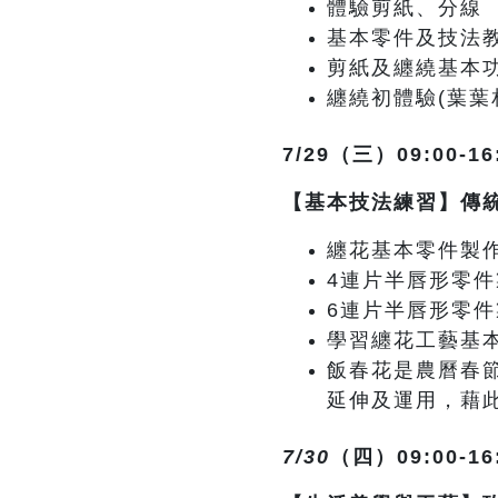
體驗剪紙、分線
基本零件及技法
剪紙及纏繞基本
纏繞初體驗(葉葉
7/29
（三）09:00-16
【基本技法練習】傳
纏花基本零件製作
4連片半唇形零
6連片半唇形零件
學習纏花工藝基本
飯春花是農曆春
延伸及運用，藉
7/30
（四）09:00-16