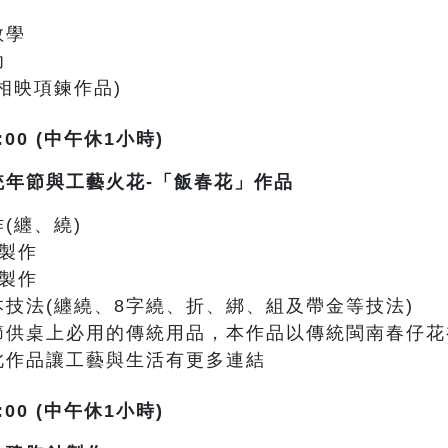
教學
功
相映項鍊作品)
:00 (中午休1小時)
統年節與工藝火花-「飯春花」作品
(纏、繞)
件製作
製作
技法(纏繞、8字繞、折、綁、組及帶金等技法)
節供桌上必用的傳統用品，本作品以傳統閩南春仔花
此作品讓工藝與生活有更多連結
:00 (中午休1小時)