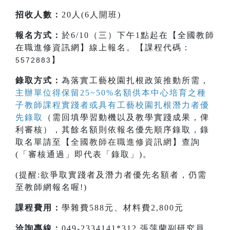
招收人數：
20人(6人開班)
報名方式：
於6/10（三）下午1點起在【全國教師
在職進修資訊網】線上報名。【課程代碼：
】
5572883
錄取方式：
為落實工藝校園扎根政策推動所需，
主辦單位得保留25~50%名額供本中心培育之種
子教師課程實踐者或具有工藝校園扎根潛力者優
先錄取
（需回填學習動機以及教學實踐成果，俾
利審核），其餘名額則依報名優先順序錄取，錄
取名單請至【
全國教師在職進修資訊網
】查詢
(「審核通過」即代表「錄取」)。
(提醒:欲爭取實踐者及潛力者優先名額者，仍需
至教師網報名喔!)
課程費用：
學雜費588元、材料費2,800元
洽詢專線：
049-2334141*312 張萍蘭副研究員