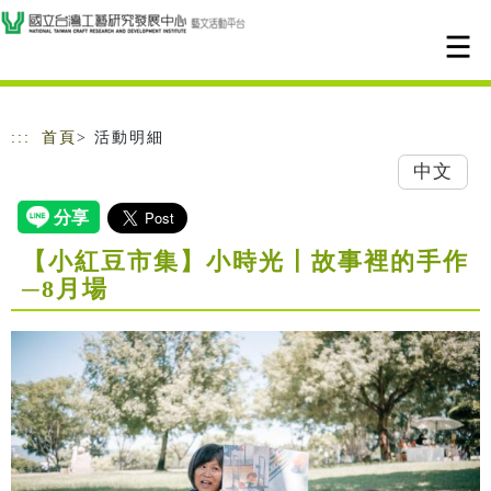
跳到主要內容
網站導覽
:::
首頁
> 活動明細
中文
【小紅豆市集】小時光〡故事裡的手作
─8月場