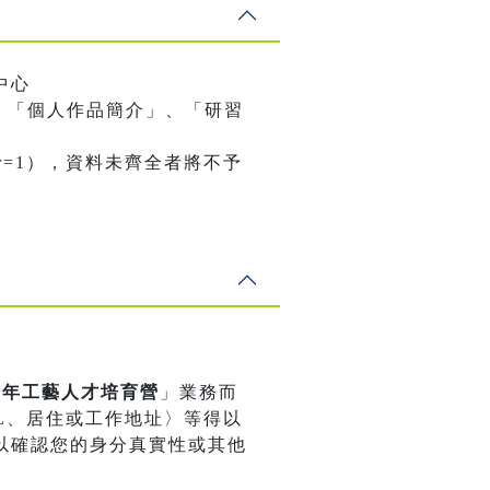
中心
、「個人作品簡介」、「研習
nalBrowser=1），資料未齊全者將不予
期青年工藝人才培育營
」業務而
L、居住或工作地址〉等得以
以確認您的身分真實性或其他