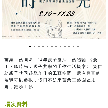
苗栗工藝園區 114年親子漫活工藝體驗 《漫・
工・織時光：親子共學的手作生活提案》 提供
給親子共同遊戲創作的工藝空間，還有豐富的
展覽可以參觀，假日不妨來苗栗工藝園區走
走，體驗工藝!!
場次資料