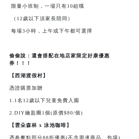
限量小班制，一場只有10組哦
（12歲以下須家長陪同）
每場3小時，上午或下午都可選擇
偷偷說：還會搭配在地店家限定好康優惠
券！！！
【西湖渡假村】
憑證購票加贈
1.1名12歲以下兒童免費入園
2.DIY鑰匙圈1個(原價$80/個)
【雲朵森林 x 泳池咖啡】
憑卷餐點部分88折優惠(不含周邊商品、包場)