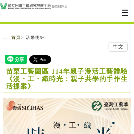
跳到主要內容
網站導覽
:::
首頁
> 活動明細
中文
苗栗工藝園區 114年親子漫活工藝體驗
《漫・工・織時光：親子共學的手作生
活提案》