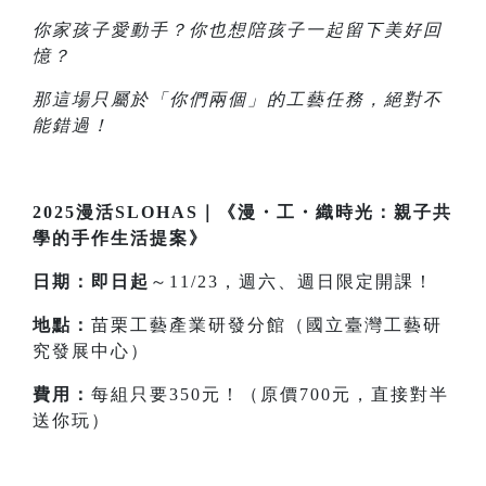
你家孩子愛動手？你也想陪孩子一起留下美好回
憶？
那這場只屬於「你們兩個」的工藝任務，絕對不
能錯過！
2025漫活SLOHAS｜《漫・工・織時光：親子共
學的手作生活提案》
日期：即日起
～11/23，週六、週日限定開課！
地點：
苗栗工藝產業研發分館（國立臺灣工藝研
究發展中心）
費用：
每組只要350元！（原價700元，直接對半
送你玩）