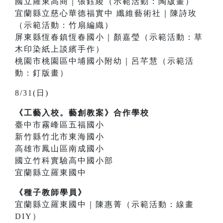
國立羅東高商｜張鈺綾（示範活動：陶版畫）
宜蘭縣立慈心華德福實中 纖維藝術社｜陳詩玫
（示範活動：竹扇編織）
屏東縣恆春鎮恆春國小｜顏嘉瑩（示範活動：草
木印染紙上談繽手作）
桃園市桃園區中埔國小附幼｜呂芊慧（示範活
動：釘版畫）
8/31(日)
《工藝入校。藝創教案》合作學校
臺中市霧峰區五福國小
新竹縣竹北市東海國小
高雄市鳳山區南成國小
國立竹科實驗高中國小部
宜蘭縣立羅東國中
《種子教師學員》
宜蘭縣立羅東國中｜陳惠菁（示範活動：線畫
DIY）