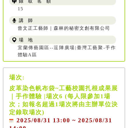
錄 取 名 額
15
講 師
曾文正工藝師｜森林的秘密文創有限公司
場 地
宜蘭傳藝園區--逗陣廣場|臺灣工藝聚-手作
體驗A區
場次:
皮革染色帆布袋~工藝校園扎根成果展
｜手作體驗 |場次6 (每人限參加1場
次；如報名超過1場次將由主辦單位決
定錄取場次)
2025/08/31 13:00 ~ 2025/08/31