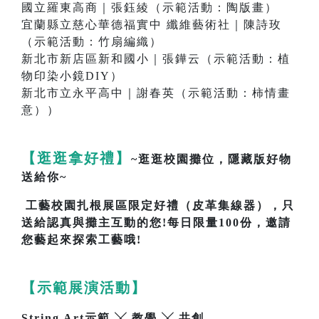
國立羅東高商｜張鈺綾（示範活動：陶版畫）
宜蘭縣立慈心華德福實中 纖維藝術社｜陳詩玫
（示範活動：竹扇編織）
新北市新店區新和國小｜張鏵云（示範活動：植
物印染小鏡DIY）
新北市立永平高中｜謝春英（示範活動：柿情畫
意））
【逛逛拿好禮】
~逛逛校園攤位，隱藏版好物
送給你~
工藝校園扎根展區限定好禮（皮革集線器），只
送給認真與攤主互動的您!每日限量100份，邀請
您藝起來探索工藝哦!
【示範展演活動】
String Art示範 ╳ 教學 ╳ 共創