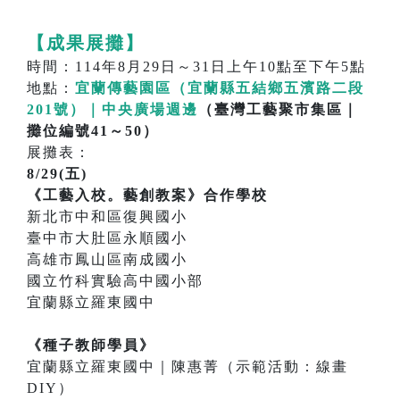
【成果展攤】
時間：114年8月29日～31日上午10點至下午5點
地點：
宜蘭傳藝園區（宜蘭縣五結鄉五濱路二段
201號）｜中央廣場週邊
（臺灣工藝聚市集區｜
攤位編號41～50）
展攤表：
8/29(五)
《工藝入校。藝創教案》合作學校
新北市中和區復興國小
臺中市大肚區永順國小
高雄市鳳山區南成國小
國立竹科實驗高中國小部
宜蘭縣立羅東國中
《種子教師學員》
宜蘭縣立羅東國中｜陳惠菁（示範活動：線畫
DIY）