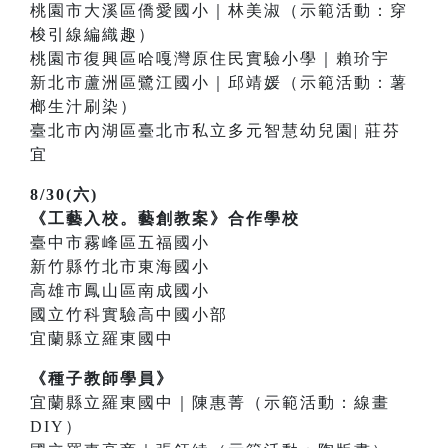
桃園市大溪區僑愛國小｜林美淑（示範活動：穿
梭引線編織趣）
桃園市復興區哈嘎灣原住民實驗小學｜賴玠宇
新北市蘆洲區鷺江國小｜邱靖媛（示範活動：薯
榔生汁刷染）
臺北市內湖區臺北市私立多元智慧幼兒園| 莊芬
宜
8/30(六)
《工藝入校。藝創教案》合作學校
臺中市霧峰區五福國小
新竹縣竹北市東海國小
高雄市鳳山區南成國小
國立竹科實驗高中國小部
宜蘭縣立羅東國中
《種子教師學員》
宜蘭縣立羅東國中｜陳惠菁（示範活動：線畫
DIY）