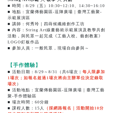
■ 時間：8/29（五）10:30~12:10、14:30~16:10
■ 地點：宜蘭傳藝園區-逗陣廣場｜臺灣工藝聚-
示範展演區
■ 講師：何秀玲｜四蒔候纖維創作工坊
■ 內容：String Art線畫藝術示範展演及教學共創
活動，與民眾一起完成《工藝入校。藝創教案》
LOGO釘板作品
■ 參加人員：一般民眾，現場自由參與～
【手作體驗】
■ 活動日期：8/29～8/31（共6場次 |
每人限參加
1場次；如報名超過1場次將由主辦單位決定錄取
場次
）
■ 活動地點：宜蘭傳藝園區-逗陣廣場｜臺灣工藝
聚-手作體驗區
■ 場次時間：60分鐘
■ 課程人數：15人
（採網路報名｜
活動開始10分