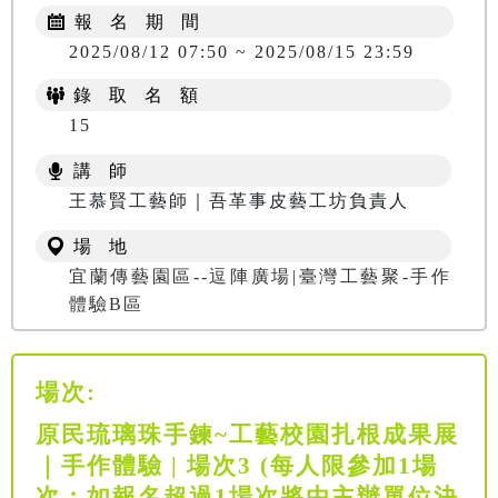
報 名 期 間
2025/08/12 07:50 ~ 2025/08/15 23:59
錄 取 名 額
15
講 師
王慕賢工藝師｜吾革事皮藝工坊負責人
場 地
宜蘭傳藝園區--逗陣廣場|臺灣工藝聚-手作
體驗B區
場次:
原民琉璃珠手鍊~工藝校園扎根成果展
｜手作體驗 | 場次3 (每人限參加1場
次；如報名超過1場次將由主辦單位決