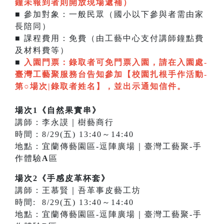
鐘未報到者則開放現場遞補
）
■ 參加對象：一般民眾（國小以下參與者需由家
長陪同）
■ 課程費用：免費（由工藝中心支付講師鐘點費
及材料費等）
■
入園門票：
錄取者可免門票入園，請在入園處-
臺灣工藝聚服務台告知參加【校園扎根手作活動-
第○場次|錄取者姓名】，並出示通知信件。
場次1《自然果實串》
講師：李永謨｜樹藝商行
時間：8/29(五) 13:40～14:40
地點：宜蘭傳藝園區-逗陣廣場｜臺灣工藝聚-手
作體驗
A
區
場次2《手感皮革杯套》
講師：王慕賢｜吾革事皮藝工坊
時間: 8/29(五) 13:40～14:40
地點：宜蘭傳藝園區-逗陣廣場｜臺灣工藝聚-手