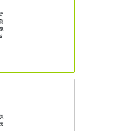
樂
藝
能
文
價
技