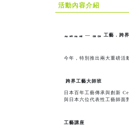
活動內容介紹
ퟮퟬퟮퟱ — ퟔퟓ 工藝．
今年，特別推出兩大重磅活
跨界工藝大師班
日本百年工藝傳承與創新 Century 
與日本六位代表性工藝師面
工藝講座