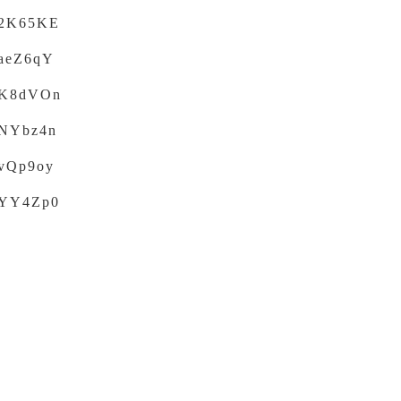
c/2K65KE
c/aeZ6qY
c/K8dVOn
c/NYbz4n
c/vQp9oy
c/YY4Zp0