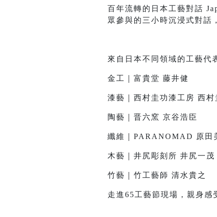
百年流轉的日本工藝對話 Japanese
眾參與的三小時沉浸式對話
來自日本不同領域的工藝代
金工｜富貴堂 藤井健
漆藝｜西村圭功漆工房 西村
陶藝｜晋六窯 京谷浩臣
纖維｜PARANOMAD 原田
木藝｜井尻彫刻所 井尻一茂
竹藝｜竹工藝師 清水貴之
走進65工藝節現場，親身