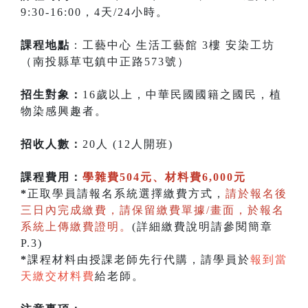
9:30-16:00，4天/24小時。
課程地點
：工藝中心 生活工藝館 3樓 安染工坊
（南投縣草屯鎮中正路573號）
招生對象：
16歲以上，中華民國國籍之國民，植
物染感興趣者。
招收人數：
20人 (12人開班)
課程費用：
學雜費504元、材料費6,000元
*
正取學員請報名系統選擇繳費方式，
請於報名後
三日內完成繳費，請保留繳費單據/畫面，於報名
系統上傳繳費證明。
(詳細繳費說明請參閱簡章
P.3)
*
課程材料由授課老師先行代購，請學員於
報到當
天繳交材料費
給老師。