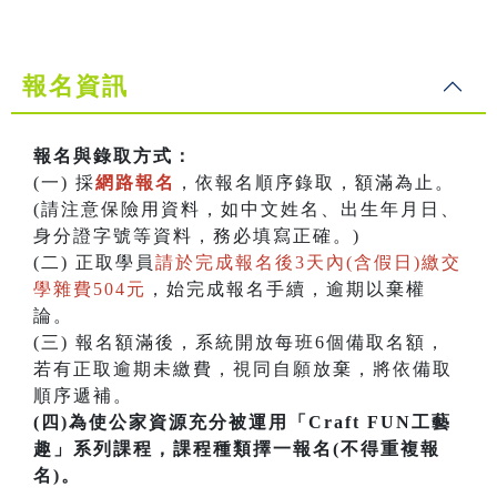
報名資訊
報名與錄取方式：
(一) 採
網路報名
，依報名順序錄取，額滿為止。
(請注意保險用資料，如中文姓名、出生年月日、
身分證字號等資料，務必填寫正確。)
(二) 正取學員
請於完成報名後3天內(含假日)繳交
學雜費504元
，始完成報名手續，逾期以棄權
論。
(三) 報名額滿後，系統開放每班6個備取名額，
若有正取逾期未繳費，視同自願放棄，將依備取
順序遞補。
(四)為使公家資源充分被運用「Craft FUN工藝
趣」系列課程，課程種類擇一報名(不得重複報
名)。