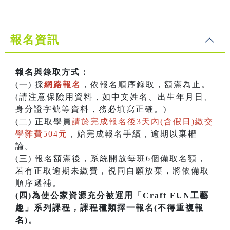
報名資訊
報名與錄取方式：
(一) 採
網路報名
，依報名順序錄取，額滿為止。
(請注意保險用資料，如中文姓名、出生年月日、
身分證字號等資料，務必填寫正確。)
(二) 正取學員
請於完成報名後3天內(含假日)繳交
學雜費504元
，始完成報名手續，逾期以棄權
論。
(三) 報名額滿後，系統開放每班6個備取名額，
若有正取逾期未繳費，視同自願放棄，將依備取
順序遞補。
(四)為使公家資源充分被運用「Craft FUN工藝
趣」系列課程，課程種類擇一報名(不得重複報
名)。