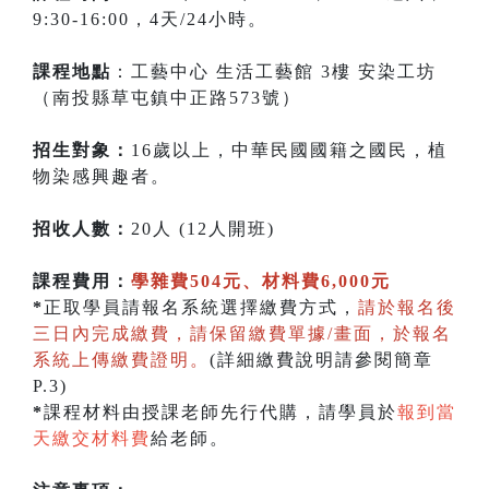
9:30-16:00，4天/24小時。
課程地點
：工藝中心 生活工藝館 3樓 安染工坊
（南投縣草屯鎮中正路573號）
招生對象：
16歲以上，中華民國國籍之國民，植
物染感興趣者。
招收人數：
20人 (12人開班)
課程費用：
學雜費504元、材料費6,000元
*
正取學員請報名系統選擇繳費方式，
請於報名後
三日內完成繳費，請保留繳費單據/畫面，於報名
系統上傳繳費證明。
(詳細繳費說明請參閱簡章
P.3)
*
課程材料由授課老師先行代購，請學員於
報到當
天繳交材料費
給老師。