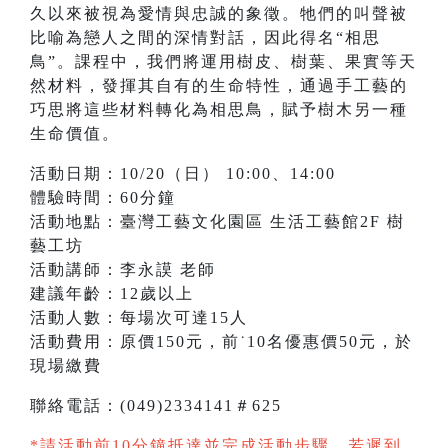
久以來被視為愛情與忠誠的象徵。牠們的叫聲被
比喻為戀人之間的深情對話，因此得名“相思
鳥”。課程中，我們將運用樹皮、樹葉、果實等天
然材料，發揮其自有的生命特性，通過手工藝的
巧思將這些材料轉化為相思鳥，賦予樹木另一種
生命價值。
活動日期：10/20（日） 10:00、14:00
體驗時間：60分鐘
活動地點：臺灣工藝文化園區 生活工藝館2F 樹
藝工坊
活動講師：李永謨 老師
建議年齡：12歲以上
活動人數：每場次可達15人
活動費用：原價150元，前˙10名優惠價50元，於
現場繳費
聯絡電話：(049)2334141＃625
*請活動前10分鐘抵達並完成活動步驟，若遲到