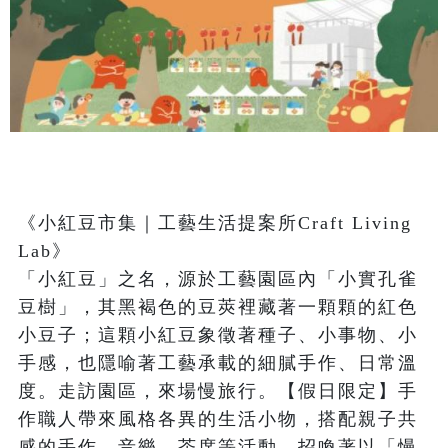
《小紅豆市集｜工藝生活提案所Craft Living 
Lab》

「小紅豆」之名，源於工藝園區內「小實孔雀
豆樹」，其黑褐色的豆莢裡藏著一顆顆的紅色
小豆子；這顆小紅豆象徵著種子、小事物、小
手感，也隱喻著工藝承載的細膩手作、日常溫
度。走訪園區，來場慢旅行。【假日限定】手
作職人帶來風格各異的生活小物，搭配親子共
感的手作、音樂、茶席等活動，招喚著以「慢