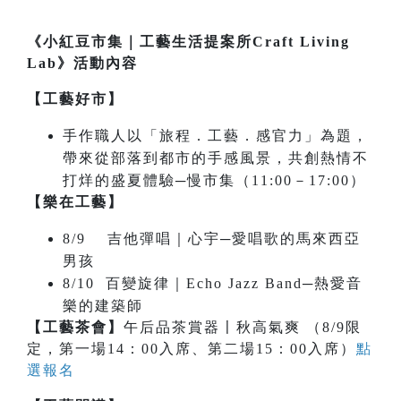
《小紅豆市集｜工藝生活提案所Craft Living
Lab》活動內容
【工藝好市】
手作職人以「旅程．工藝．感官力」為題，
帶來從部落到都市的手感風景，共創熱情不
打烊的盛夏體驗─慢市集（11:00－17:00）
【樂在工藝】
8/9 吉他彈唱｜心宇─愛唱歌的馬來西亞
男孩
8/10 百變旋律｜Echo Jazz Band─熱愛音
樂的建築師
【工藝茶會】
午后品茶賞器〡秋高氣爽 （8/9限
定，第一場14：00入席、第二場15：00入席）
點
選報名