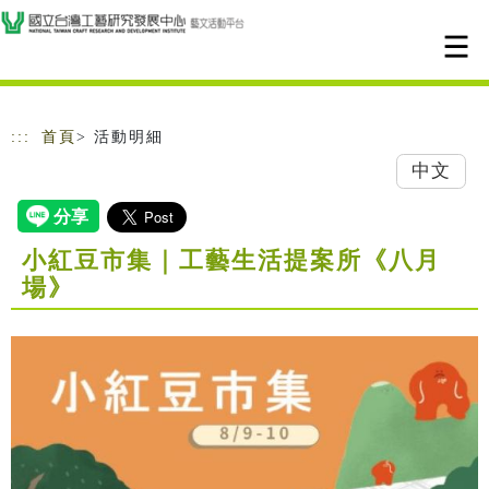
跳到主要內容
網站導覽
:::
首頁
> 活動明細
中文
小紅豆市集｜工藝生活提案所《八月
場》