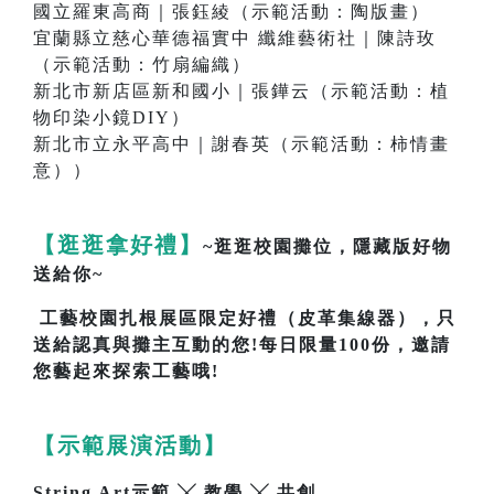
國立羅東高商｜張鈺綾（示範活動：陶版畫）
宜蘭縣立慈心華德福實中 纖維藝術社｜陳詩玫
（示範活動：竹扇編織）
新北市新店區新和國小｜張鏵云（示範活動：植
物印染小鏡DIY）
新北市立永平高中｜謝春英（示範活動：柿情畫
意））
【逛逛拿好禮】
~逛逛校園攤位，隱藏版好物
送給你~
工藝校園扎根展區限定好禮（皮革集線器），只
送給認真與攤主互動的您!每日限量100份，邀請
您藝起來探索工藝哦!
【示範展演活動】
String Art示範 ╳ 教學 ╳ 共創