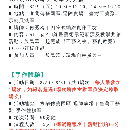
■ 時間：8/29（五）10:30~12:10、14:30~16:10
■ 地點：宜蘭傳藝園區-逗陣廣場｜臺灣工藝聚-
示範展演區
■ 講師：何秀玲｜四蒔候纖維創作工坊
■ 內容：String Art線畫藝術示範展演及教學共創
活動，與民眾一起完成《工藝入校。藝創教案》
LOGO釘板作品
■ 參加人員：一般民眾，現場自由參與～
【手作體驗】
■ 活動日期：8/29～8/31（共6場次 |
每人限參加
1場次；如報名超過1場次將由主辦單位決定錄取
場次
）
■ 活動地點：宜蘭傳藝園區-逗陣廣場｜臺灣工藝
聚-手作體驗區
■ 場次時間：60分鐘
■ 課程人數：15人
（採網路報名｜
活動開始10分