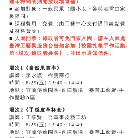
鐘未報到者則開放現場遞補
）
■ 參加對象：一般民眾（國小以下參與者需由家
長陪同）
■ 課程費用：免費（由工藝中心支付講師鐘點費
及材料費等）
■
入園門票：
錄取者可免門票入園，請在入園處-
臺灣工藝聚服務台告知參加【校園扎根手作活動-
第○場次|錄取者姓名】，並出示通知信件。
場次1《自然果實串》
講師：李永謨｜樹藝商行
時間：8/29(五) 13:40～14:40
地點：宜蘭傳藝園區-逗陣廣場｜臺灣工藝聚-手
作體驗
A
區
場次2《手感皮革杯套》
講師：王慕賢｜吾革事皮藝工坊
時間: 8/29(五) 13:40～14:40
地點：宜蘭傳藝園區-逗陣廣場｜臺灣工藝聚-手