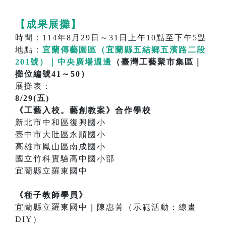
【成果展攤】
時間：114年8月29日～31日上午10點至下午5點
地點：
宜蘭傳藝園區（宜蘭縣五結鄉五濱路二段
201號）｜中央廣場週邊
（臺灣工藝聚市集區｜
攤位編號41～50）
展攤表：
8/29(五)
《工藝入校。藝創教案》合作學校
新北市中和區復興國小
臺中市大肚區永順國小
高雄市鳳山區南成國小
國立竹科實驗高中國小部
宜蘭縣立羅東國中
《種子教師學員》
宜蘭縣立羅東國中｜陳惠菁（示範活動：線畫
DIY）