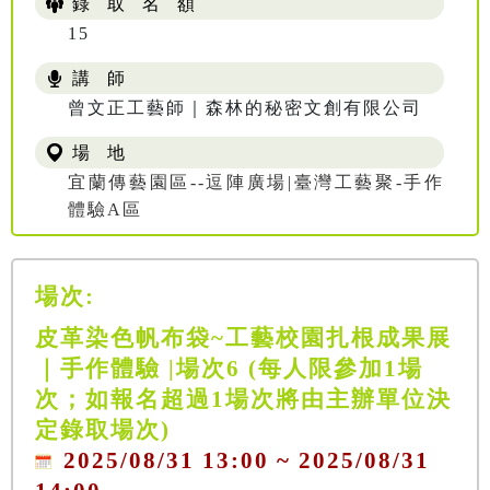
錄 取 名 額
15
講 師
曾文正工藝師｜森林的秘密文創有限公司
場 地
宜蘭傳藝園區--逗陣廣場|臺灣工藝聚-手作
體驗A區
場次:
皮革染色帆布袋~工藝校園扎根成果展
｜手作體驗 |場次6 (每人限參加1場
次；如報名超過1場次將由主辦單位決
定錄取場次)
2025/08/31 13:00 ~ 2025/08/31