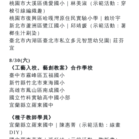
桃園市大溪區僑愛國小｜林美淑（示範活動：穿
梭引線編織趣）
桃園市復興區哈嘎灣原住民實驗小學｜賴玠宇
新北市蘆洲區鷺江國小｜邱靖媛（示範活動：薯
榔生汁刷染）
臺北市內湖區臺北市私立多元智慧幼兒園| 莊芬
宜
8/30(六)
《工藝入校。藝創教案》合作學校
臺中市霧峰區五福國小
新竹縣竹北市東海國小
高雄市鳳山區南成國小
國立竹科實驗高中國小部
宜蘭縣立羅東國中
《種子教師學員》
宜蘭縣立羅東國中｜陳惠菁（示範活動：線畫
DIY）