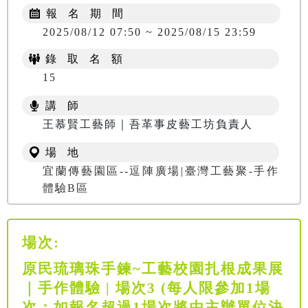
報 名 期 間
2025/08/12 07:50 ~ 2025/08/15 23:59
錄 取 名 額
15
講 師
王慕賢工藝師｜吾革事皮藝工坊負責人
場 地
宜蘭傳藝園區--逗陣廣場|臺灣工藝聚-手作
體驗B區
場次:
原民琉璃珠手鍊~工藝校園扎根成果展
｜手作體驗 | 場次3 (每人限參加1場
次；如報名超過1場次將由主辦單位決