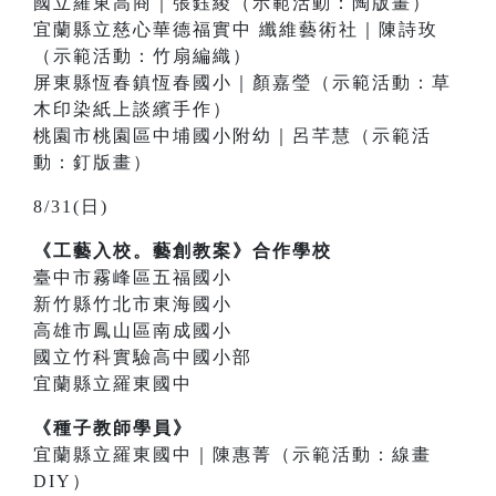
國立羅東高商｜張鈺綾（示範活動：陶版畫）
宜蘭縣立慈心華德福實中 纖維藝術社｜陳詩玫
（示範活動：竹扇編織）
屏東縣恆春鎮恆春國小｜顏嘉瑩（示範活動：草
木印染紙上談繽手作）
桃園市桃園區中埔國小附幼｜呂芊慧（示範活
動：釘版畫）
8/31(日)
《工藝入校。藝創教案》合作學校
臺中市霧峰區五福國小
新竹縣竹北市東海國小
高雄市鳳山區南成國小
國立竹科實驗高中國小部
宜蘭縣立羅東國中
《種子教師學員》
宜蘭縣立羅東國中｜陳惠菁（示範活動：線畫
DIY）