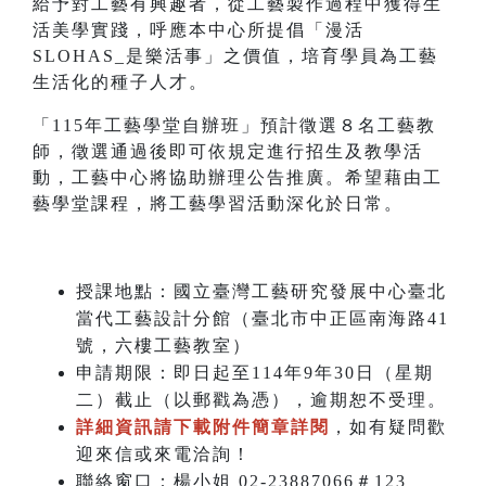
給予對工藝有興趣者，從工藝製作過程中獲得生
活美學實踐，呼應本中心所提倡「漫活
SLOHAS_是樂活事」之價值，培育學員為工藝
生活化的種子人才。
「115年工藝學堂自辦班」預計徵選８名工藝教
師，徵選通過後即可依規定進行招生及教學活
動，工藝中心將協助辦理公告推廣。希望藉由工
藝學堂課程，將工藝學習活動深化於日常。
授課地點：國立臺灣工藝研究發展中心臺北
當代工藝設計分館（臺北市中正區南海路41
號，六樓工藝教室）
申請期限：即日起至114年9年30日（星期
二）截止（以郵戳為憑），逾期恕不受理。
詳細資訊請下載附件簡章詳閱
，如有疑問歡
迎來信或來電洽詢！
聯絡窗口：楊小姐 02-23887066＃123