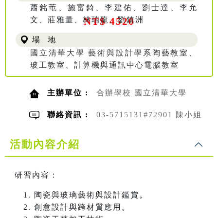
蕭銘芚、施富錡、李建佑、劉士達、李允
文、莊雅量、林瑞龍、劉鎮洲
NT$ 4520
場 地
國立清華大學 藝術與設計學系陶藝教室、
玻工教室、計算機與通訊中心電腦教室
主辦單位 :
合辦學校 國立清華大學
聯絡資訊 :
03-5715131#72901 陳小姐
活動內容介紹
研習內容：
陶瓷與玻璃藝術與設計鑑賞
。
創意設計與跨材質應用
。