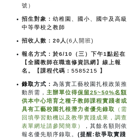
號）
招生對象：
幼稚園、國小、國中及高級
中等學校之教師
招收人數：20人
(6人開班)
報名方式
：於6/10（三）下午1點起在
【全國教師在職進修資訊網】
線上報
名。【課程代碼：
5585215
】
錄取
方式
：
為落實工藝校園扎根政策推
動所需，
主辦單位得
保留25~50%名額
供本中心培育之種子教師課程實踐者或
具有工藝校園扎根潛力者優先錄取
（需
回填學習動機以及教學實踐成果，調查
表單網址請參閱簡章）
，其餘名額則依
報名優先順序錄取。
(
提醒:欲爭取實踐