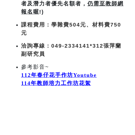
者及潛力者優先名額者，
仍需至教師網
報名喔
!)
課程費用：
學雜費504
元
、材料費750
元
洽詢專線：049-2334141*312張萍蘭
副研究員
參考影音~
112
年春仔花手作坊Youtube
114
年
教師培力工作坊花絮