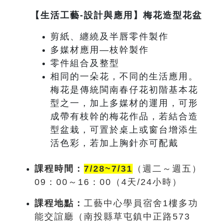
【生活工藝-設計與應用】梅花造型花盆
剪紙、纏繞及半唇零件製作
多媒材應用—枝幹製作
零件組合及整型
相同的一朵花，不同的生活應用。
梅花是傳統閩南春仔花初階基本花
型之一，加上多媒材的運用，可形
成帶有枝幹的梅花作品，若結合造
型盆栽，可置於桌上或窗台增添生
活色彩，若加上胸針亦可配戴
課程時間：
7/28~7/31
（週
二～週五
）
09
：0
0
～
16
：00
（4
天
/24
小時）
課程地點：
工藝中心學員宿舍1樓多功
能交誼廳（南投縣草屯鎮中正路573