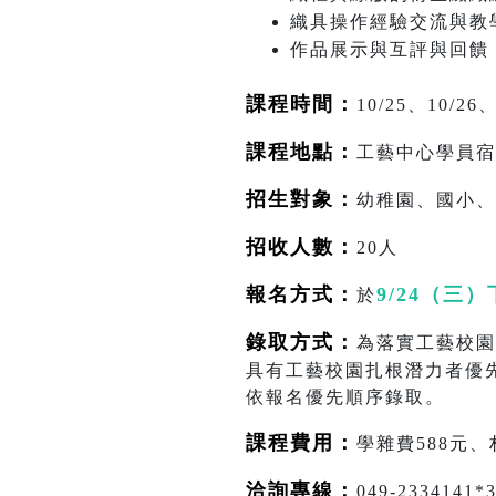
織具操作經驗交流與教
作品展示與互評與回饋
課程時間：
10/25、10/2
課程地點：
工藝中心學員宿
招生對象：
幼稚園、國小、
招收人數：
20人
報名方式：
9/24（三
於
錄取方式：
為落實工藝校園
具有工藝校園扎根潛力者優
依報名優先順序錄取。
課程費用：
學雜費588元、材
洽詢專線：
049-233414