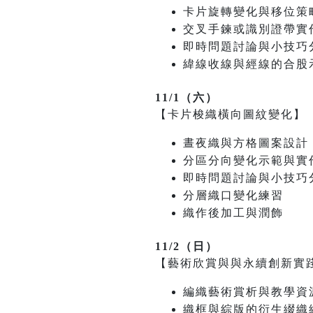
卡片旋轉變化與移位策
交叉手鍊或識別證帶實
即時問題討論與小技巧
緯線收線與經線的合股
11/1（六）
【卡片梭織橫向圖紋變化】
晝夜織與方格圖案設計
分區分向變化示範與實
即時問題討論與小技巧
分層織口變化練習
織作後加工與潤飾
11/2（日）
【藝術欣賞與與永續創新實
編織藝術賞析與教學資
織框與綜版的衍生綴織