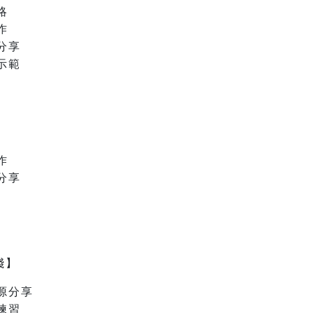
略
作
分享
示範
作
分享
踐】
源分享
練習