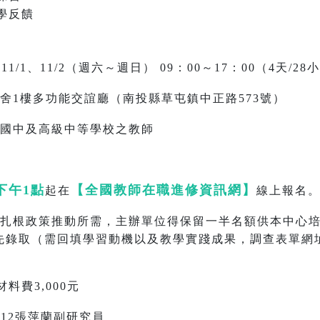
學反饋
6、11/1、11/2（週六～週日） 09：00～17：00（4天/28
舍1樓多功能交誼廳（南投縣草屯鎮中正路573號）
國中及高級中等學校之教師
）下午1點
【全國教師在職進修資訊網】
起在
線上報名。
扎根政策推動所需，主辦單位得保留一半名額供本中心
先錄取（需回填學習動機以及教學實踐成果，調查表單網
料費3,000元
1*312張萍蘭副研究員