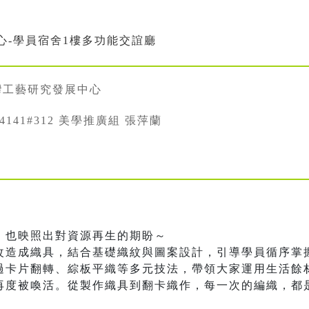
心-學員宿舍1樓多功能交誼廳
灣工藝研究發展中心
334141#312 美學推廣組 張萍蘭
，也映照出對資源再生的期盼～
改造成織具，結合基礎織紋與圖案設計，引導學員循序掌
過卡片翻轉、綜板平織等多元技法，帶領大家運用生活餘
再度被喚活。從製作織具到翻卡織作，每一次的編織，都