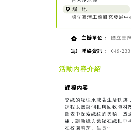
何秀玲老師
場 地
國立臺灣工藝研究發展中
主辦單位 :
國立臺
聯絡資訊 :
049-2
活動內容介紹
課程內容
交織的紋理承載著生活軌跡
課程以層架側框與回收包材
圖表中探索織紋的奧秘。透
組，讓新纖與舊縷在織框中
在校園萌芽、生長~