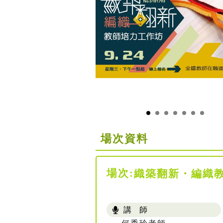
場次資料
場次:
織築翻新・編織
講 師