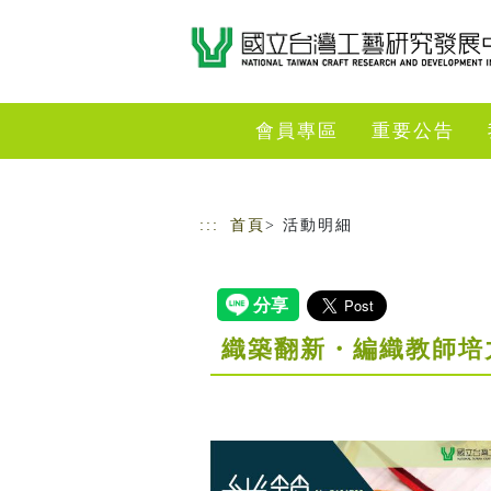
跳到主要內容
網站導覽
會員專區
重要公告
:::
首頁
> 活動明細
織築翻新・編織教師培