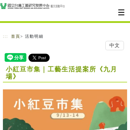
跳到主要內容
網站導覽
:::
首頁
> 活動明細
中文
小紅豆市集｜工藝生活提案所《九月
場》