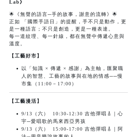
Lab》
🌟《無聲的語言─手的故事，謝意的流轉》🌟
正如 「國際手語日」的提醒，手不只是動作，更
是一種語言；不只是創造，更是一種表達。
每一道紋理、每一針線，都在無聲中傳遞心意與
溫度。
【工藝好市】
以「知識 × 傳遞 × 感謝」為主軸，匯聚職
人的智慧、工藝的故事與在地的情感──慢
市集（11:00－17:00）
【工藝漫活】
9/13（六） 10:30-12:30 吉他彈唱🎸｜心
宇─愛唱歌的馬來西亞男孩
9/13（六） 15:00-17:00 吉他彈唱🎸｜阿
法─用音樂說故事的人