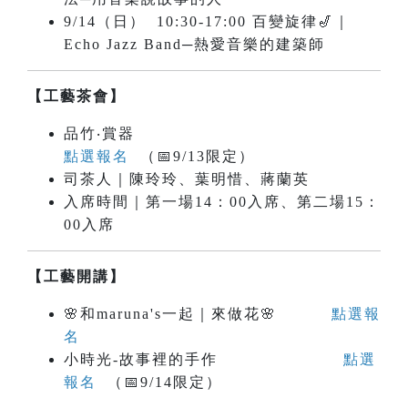
9/14（日） 10:30-17:00 百變旋律🎷｜
Echo Jazz Band─熱愛音樂的建築師
【工藝茶會】
品竹‧賞器
點選報名
（📅9/13限定）
司茶人｜陳玲玲、葉明惜、蔣蘭英
入席時間｜第一場14：00入席、第二場15：
00入席
【工藝開講】
🌸和maruna's一起｜來做花🌸
點選報
名
小時光-故事裡的手作
點選
報名
（📅9/14限定）