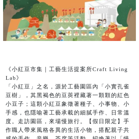
《小紅豆市集｜工藝生活提案所Craft Living 
Lab》

「小紅豆」之名，源於工藝園區內「小實孔雀
豆樹」，其黑褐色的豆莢裡藏著一顆顆的紅色
小豆子；這顆小紅豆象徵著種子、小事物、小
手感，也隱喻著工藝承載的細膩手作、日常溫
度。走訪園區，來場慢旅行。【假日限定】手
作職人帶來風格各異的生活小物，搭配親子共
感的手作、音樂、茶席等活動，招喚著以「慢