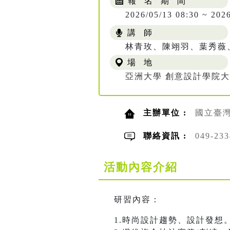
報 名 期 間
2026/05/13 08:30 ~ 202
講 師
林青玫、陳翊羽、葉秀薇
場 地
亞洲大學 創意設計學院大樓
主辦單位 :
國立臺
聯絡資訊 :
049-2
活動內容介紹
研習內容：
1.時尚設計趨勢、設計發想