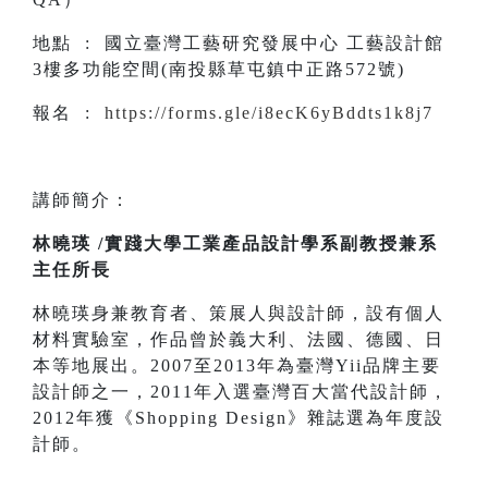
地點 : 國立臺灣工藝研究發展中心 工藝設計館
3樓多功能空間(南投縣草屯鎮中正路572號)
報名 :
https://forms.gle/i8ecK6yBddts1k8j7
講師簡介：
林曉瑛 /實踐大學工業產品設計學系副教授兼系
主任所長
林曉瑛身兼教育者、策展人與設計師，設有個人
材料實驗室，作品曾於義大利、法國、德國、日
本等地展出。2007至2013年為臺灣Yii品牌主要
設計師之一，2011年入選臺灣百大當代設計師，
2012年獲《Shopping Design》雜誌選為年度設
計師。