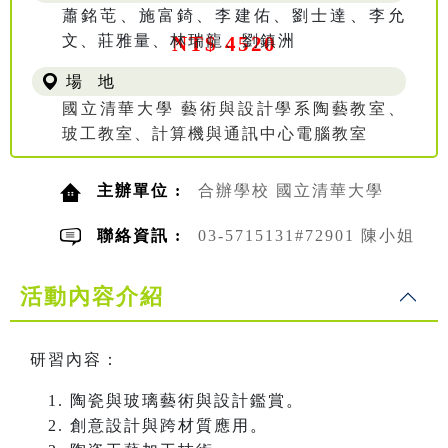
蕭銘芚、施富錡、李建佑、劉士達、李允
文、莊雅量、林瑞龍、劉鎮洲
NT$ 4520
場 地
國立清華大學 藝術與設計學系陶藝教室、
玻工教室、計算機與通訊中心電腦教室
主辦單位 :
合辦學校 國立清華大學
聯絡資訊 :
03-5715131#72901 陳小姐
活動內容介紹
研習內容：
陶瓷與玻璃藝術與設計鑑賞
。
創意設計與跨材質應用
。