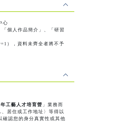
中心
、「個人作品簡介」、「研習
nalBrowser=1），資料未齊全者將不予
期青年工藝人才培育營
」業務而
L、居住或工作地址〉等得以
以確認您的身分真實性或其他