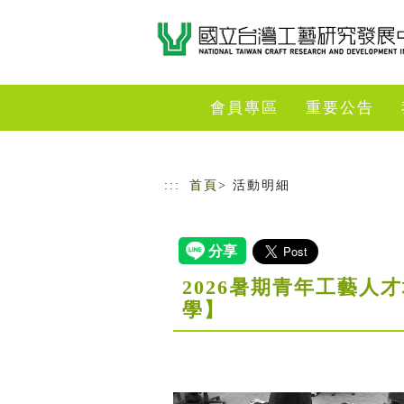
跳到主要內容
網站導覽
會員專區
重要公告
:::
首頁
> 活動明細
2026暑期青年工藝
學】