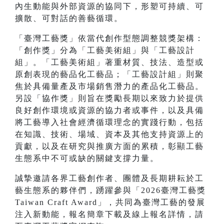
內生動能與外部資源的協同下，形塑可持續、可
擴散、可對話的善藝循環。
「臺灣工藝獎」依當代創作型態調整競獎架構：
「創作獎」分為「工藝美術組」與「工藝設計
組」。「工藝美術組」著重材質、技法、造型或
原創表現的藝品化工藝品；「工藝設計組」則聚
焦於具備量產及市場銷售潛力的產品化工藝品。
另設「協作獎」則旨在獎勵長期以來致力於提供
良好創作環境或資源的協力者或事件，以及具備
將工藝導入社會經濟循環理念的實踐行動，包括
在知識、技術、場域、資本及其他支持資源上的
貢獻，以及在研究與推廣方面的累積，彰顯工藝
生態系中不可或缺的關鍵支撐力量。
誠摯邀請各界工藝創作者、團體及長期耕耘於工
藝生態系的夥伴們，踴躍參與「2026臺灣工藝獎
Taiwan Craft Award」，共同為臺灣工藝的發展
注入新動能，報名簡章下載及線上報名詳情，請