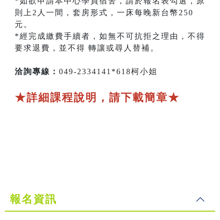
*如欲申請本中心學員宿舍，請於報名表勾選，原
則上2人一間，套房形式，一床每晚新台幣250
元。
*經完成繳費手續者，如無不可抗拒之理由，不得
要求退費，並不得 轉讓或尋人替補。
洽詢專線：
049-2334141*618柯小姐
★詳細課程說明，請下載簡章★
報名資訊