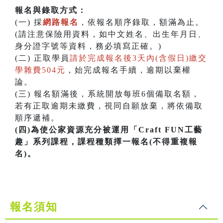
報名與錄取方式：
(一) 採
網路報名
，依報名順序錄取，額滿為止。
(請注意保險用資料，如中文姓名、出生年月日、
身分證字號等資料，務必填寫正確。)
(二) 正取學員
請於完成報名後3天內(含假日)繳交
學雜費504元
，始完成報名手續，逾期以棄權
論。
(三) 報名額滿後，系統開放每班6個備取名額，
若有正取逾期未繳費，視同自願放棄，將依備取
順序遞補。
(四)為使公家資源充分被運用「Craft FUN工藝
趣」系列課程，課程種類擇一報名(不得重複報
名)。
報名須知