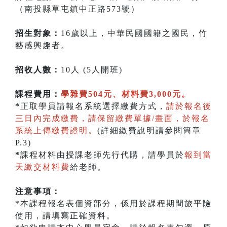
（南投縣草屯鎮中正路573號）
招生對象：
16歲以上，中華民國國籍之國民，竹
藝感興趣者。
招收人數：
10人 (5人開班)
課程費用：
學雜費504元、材料費3,000元。
*
正取學員請報名系統選擇繳費方式，
請於報名後
三日內完成繳費，請保留繳費單據/畫面，於報名
系統上傳繳費證明。
(詳細繳費說明請參閱簡章
P.3)
*
課程材料由授課老師先行代購，請學員於
報到當
天繳交材料費
給老師。
注意事項：
*本課程報名表個資部分，係用於課程期間旅平險
使用，請填寫正確資料。