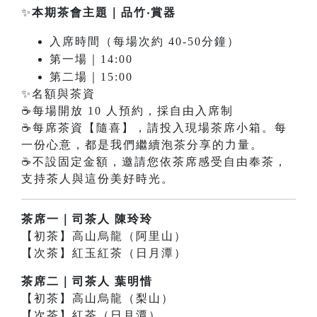
✨
本期茶會主題｜
品竹‧賞器
入席時間（每場次約 40-50分鐘）
第一場｜14:00
第二場｜15:00
✨名額與茶資
☕每場開放 10 人預約，採自由入席制
☕每席茶資【隨喜】，請投入現場茶席小箱。每
一份心意，都是我們繼續泡茶分享的力量。
☕不設固定金額，邀請您依茶席感受自由奉茶，
支持茶人與這份美好時光。
茶席一｜司茶人 陳玲玲
【初茶】高山烏龍（阿里山）
【次茶】紅玉紅茶（日月潭）
茶席二｜司茶人 葉明惜
【初茶】高山烏龍（梨山）
【次茶】紅茶（日月潭）