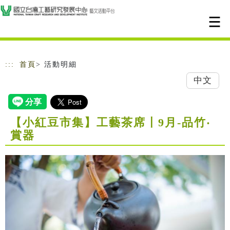
跳到主要內容
網站導覽
:::
首頁
> 活動明細
中文
【小紅豆市集】工藝茶席〡9月-品竹‧
賞器