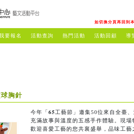
如切換分頁再回到本
我要報名
活動查詢
熱門活動
活動回顧
導
靈球胸針
今年「𝟔𝟓工藝節」邀集50位來自全臺
充滿故事與溫度的五感手作體驗。現場
歡迎喜愛工藝的您共襄盛舉，品味工藝