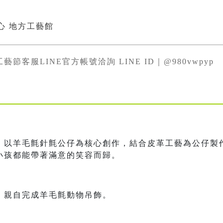
心 地方工藝館
工藝節客服LINE官方帳號洽詢 LINE ID｜@980vwpyp
，以羊毛氈針氈公仔為核心創作，結合皮革工藝為公仔製
小孩都能帶著滿意的笑容而歸。
，親自完成羊毛氈動物吊飾。