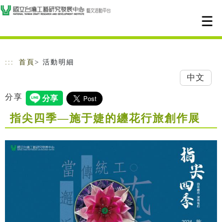
跳到主要內容
網站導覽
:::
首頁
> 活動明細
中文
分享
指尖四季—施于婕的纏花行旅創作展