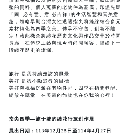
護佑與祝福以及傳統與創新四大主軸，取田調彙
整的資料、個人蒐藏的老物件為基底，印證先民
「圖 必有意、意 必吉祥｣的生活智慧和審美意
趣，領略早期台灣女性透過指尖將絲線結合多元
素材轉化為四季之美。傳承不守舊，創新不離
宗！藉此機會將纏花歷史文化與作品交疊於時間
長廊，在傳統工藝與現今時尚間融容，描繪下一
段纏花歷史的燦爛。
旅行 是我持續走訪的風景
美好 是我不斷追尋的目標
美好與祝福沉澱在老物件裡，四季在指間甦醒、
綻放在廳堂，在美麗的飾物也在你我的心裡！
指尖四季—施于婕的纏花行旅創作展
展出日期：113年12月25日至114年4月27日