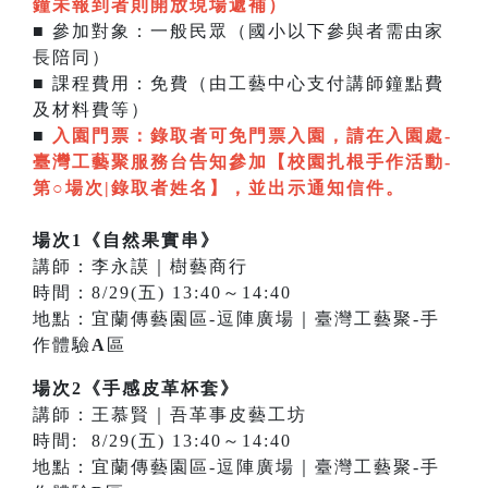
鐘未報到者則開放現場遞補
）
■ 參加對象：一般民眾（國小以下參與者需由家
長陪同）
■ 課程費用：免費（由工藝中心支付講師鐘點費
及材料費等）
■
入園門票：
錄取者可免門票入園，請在入園處-
臺灣工藝聚服務台告知參加【校園扎根手作活動-
第○場次|錄取者姓名】，並出示通知信件。
場次1《自然果實串》
講師：李永謨｜樹藝商行
時間：8/29(五) 13:40～14:40
地點：宜蘭傳藝園區-逗陣廣場｜臺灣工藝聚-手
作體驗
A
區
場次2《手感皮革杯套》
講師：王慕賢｜吾革事皮藝工坊
時間: 8/29(五) 13:40～14:40
地點：宜蘭傳藝園區-逗陣廣場｜臺灣工藝聚-手