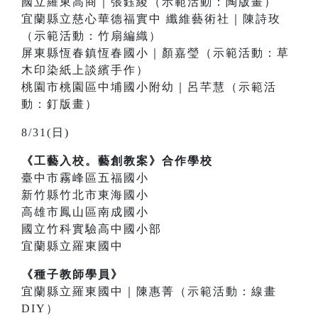
國立羅東高商｜張鈺綾（示範活動：陶版畫）
宜蘭縣立慈心華德福實中 纖維藝術社｜陳詩玫
（示範活動：竹扇編織）
屏東縣恆春鎮恆春國小｜顏嘉瑩（示範活動：草
木印染紙上談繽手作）
桃園市桃園區中埔國小附幼｜呂芊慧（示範活
動：釘版畫）
8/31(日)
《工藝入校。藝創教案》合作學校
臺中市霧峰區五福國小
新竹縣竹北市東海國小
高雄市鳳山區南成國小
國立竹科實驗高中國小部
宜蘭縣立羅東國中
《種子教師學員》
宜蘭縣立羅東國中｜陳惠菁（示範活動：線畫
DIY）