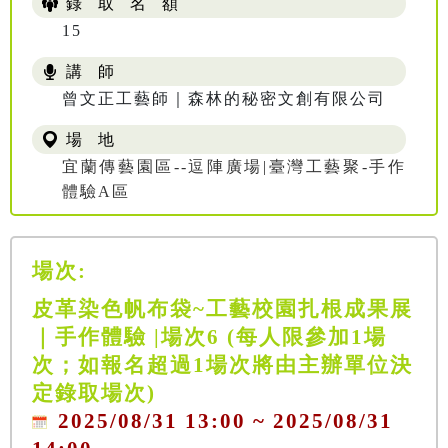
錄 取 名 額
15
講 師
曾文正工藝師｜森林的秘密文創有限公司
場 地
宜蘭傳藝園區--逗陣廣場|臺灣工藝聚-手作
體驗A區
場次:
皮革染色帆布袋~工藝校園扎根成果展
｜手作體驗 |場次6 (每人限參加1場
次；如報名超過1場次將由主辦單位決
定錄取場次)
2025/08/31 13:00 ~ 2025/08/31