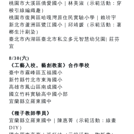
桃園市大溪區僑愛國小｜林美淑（示範活動：穿
梭引線編織趣）
桃園市復興區哈嘎灣原住民實驗小學｜賴玠宇
新北市蘆洲區鷺江國小｜邱靖媛（示範活動：薯
榔生汁刷染）
臺北市內湖區臺北市私立多元智慧幼兒園| 莊芬
宜
8/30(六)
《工藝入校。藝創教案》合作學校
臺中市霧峰區五福國小
新竹縣竹北市東海國小
高雄市鳳山區南成國小
國立竹科實驗高中國小部
宜蘭縣立羅東國中
《種子教師學員》
宜蘭縣立羅東國中｜陳惠菁（示範活動：線畫
DIY）