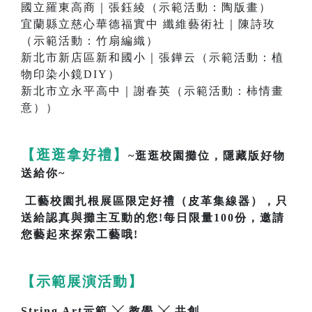
國立羅東高商｜張鈺綾（示範活動：陶版畫）
宜蘭縣立慈心華德福實中 纖維藝術社｜陳詩玫
（示範活動：竹扇編織）
新北市新店區新和國小｜張鏵云（示範活動：植
物印染小鏡DIY）
新北市立永平高中｜謝春英（示範活動：柿情畫
意））
【逛逛拿好禮】
~逛逛校園攤位，隱藏版好物
送給你~
工藝校園扎根展區限定好禮（皮革集線器），只
送給認真與攤主互動的您!每日限量100份，邀請
您藝起來探索工藝哦!
【示範展演活動】
String Art示範 ╳ 教學 ╳ 共創