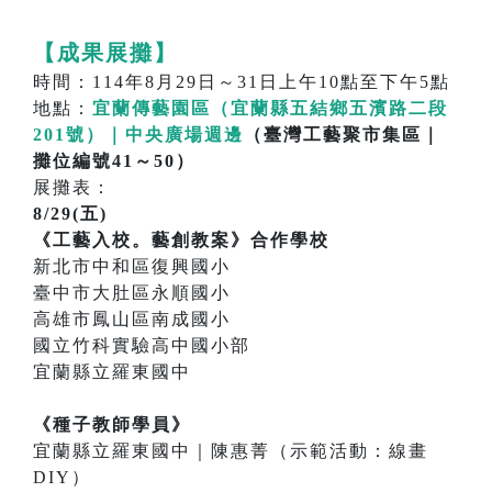
【成果展攤】
時間：114年8月29日～31日上午10點至下午5點
地點：
宜蘭傳藝園區（宜蘭縣五結鄉五濱路二段
201號）｜中央廣場週邊
（臺灣工藝聚市集區｜
攤位編號41～50）
展攤表：
8/29(五)
《工藝入校。藝創教案》合作學校
新北市中和區復興國小
臺中市大肚區永順國小
高雄市鳳山區南成國小
國立竹科實驗高中國小部
宜蘭縣立羅東國中
《種子教師學員》
宜蘭縣立羅東國中｜陳惠菁（示範活動：線畫
DIY）