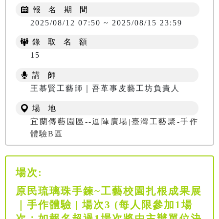
報 名 期 間
2025/08/12 07:50 ~ 2025/08/15 23:59
錄 取 名 額
15
講 師
王慕賢工藝師｜吾革事皮藝工坊負責人
場 地
宜蘭傳藝園區--逗陣廣場|臺灣工藝聚-手作
體驗B區
場次:
原民琉璃珠手鍊~工藝校園扎根成果展
｜手作體驗 | 場次3 (每人限參加1場
次；如報名超過1場次將由主辦單位決