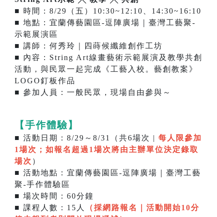
■ 時間：8/29（五）10:30~12:10、14:30~16:10
■ 地點：宜蘭傳藝園區-逗陣廣場｜臺灣工藝聚-
示範展演區
■ 講師：何秀玲｜四蒔候纖維創作工坊
■ 內容：String Art線畫藝術示範展演及教學共創
活動，與民眾一起完成《工藝入校。藝創教案》
LOGO釘板作品
■ 參加人員：一般民眾，現場自由參與～
【手作體驗】
■ 活動日期：8/29～8/31（共6場次 |
每人限參加
1場次；如報名超過1場次將由主辦單位決定錄取
場次
）
■ 活動地點：宜蘭傳藝園區-逗陣廣場｜臺灣工藝
聚-手作體驗區
■ 場次時間：60分鐘
■ 課程人數：15人
（採網路報名｜
活動開始10分