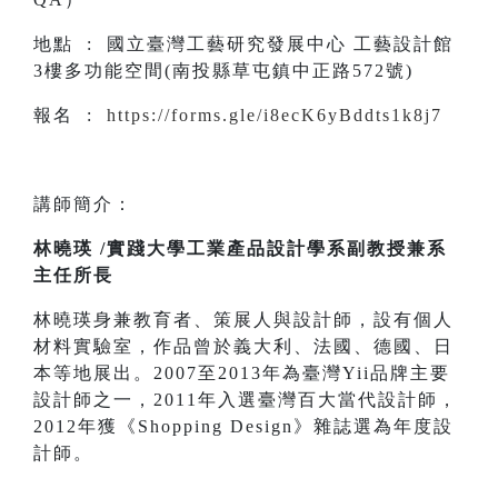
地點 : 國立臺灣工藝研究發展中心 工藝設計館
3樓多功能空間(南投縣草屯鎮中正路572號)
報名 :
https://forms.gle/i8ecK6yBddts1k8j7
講師簡介：
林曉瑛 /實踐大學工業產品設計學系副教授兼系
主任所長
林曉瑛身兼教育者、策展人與設計師，設有個人
材料實驗室，作品曾於義大利、法國、德國、日
本等地展出。2007至2013年為臺灣Yii品牌主要
設計師之一，2011年入選臺灣百大當代設計師，
2012年獲《Shopping Design》雜誌選為年度設
計師。