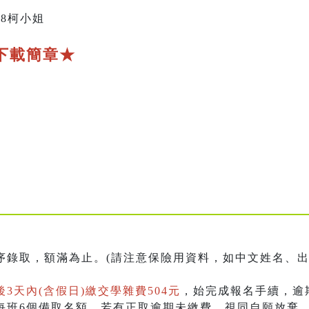
618柯小姐
下載簡章★
序錄取，額滿為止。(請注意保險用資料，如中文姓名、
3天內(含假日)繳交學雜費504元
，始完成報名手續，逾
放每班6個備取名額，若有正取逾期未繳費，視同自願放棄