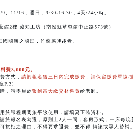
11/9、11/16，週日，9:30-16:30，4天/24小時。
藝館2樓 藏知工坊（南投縣草屯鎮中正路573號）
華民國國籍之國民，竹藝感興趣者。
料費3,000元。
費方式，
請於報名後三日內完成繳費，請保留繳費單據/
P.3)
購，請學員於
報到當天繳交材料費
給老師。
係用於課程期間旅平險使用，請填寫正確資料。
請於報名表勾選，原則上2人一間，套房形式，一床每晚新
不可抗拒之理由，不得要求退費，並不得 轉讓或尋人替補