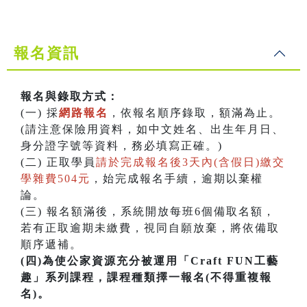
報名資訊
報名與錄取方式：
(一) 採
網路報名
，依報名順序錄取，額滿為止。
(請注意保險用資料，如中文姓名、出生年月日、
身分證字號等資料，務必填寫正確。)
(二) 正取學員
請於完成報名後3天內(含假日)繳交
學雜費504元
，始完成報名手續，逾期以棄權
論。
(三) 報名額滿後，系統開放每班6個備取名額，
若有正取逾期未繳費，視同自願放棄，將依備取
順序遞補。
(四)為使公家資源充分被運用「Craft FUN工藝
趣」系列課程，課程種類擇一報名(不得重複報
名)。