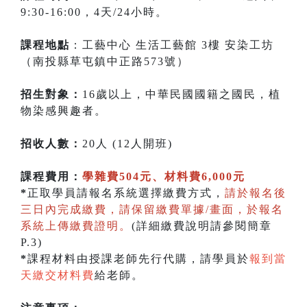
9:30-16:00，4天/24小時。
課程地點
：工藝中心 生活工藝館 3樓 安染工坊
（南投縣草屯鎮中正路573號）
招生對象：
16歲以上，中華民國國籍之國民，植
物染感興趣者。
招收人數：
20人 (12人開班)
課程費用：
學雜費504元、材料費6,000元
*
正取學員請報名系統選擇繳費方式，
請於報名後
三日內完成繳費，請保留繳費單據/畫面，於報名
系統上傳繳費證明。
(詳細繳費說明請參閱簡章
P.3)
*
課程材料由授課老師先行代購，請學員於
報到當
天繳交材料費
給老師。