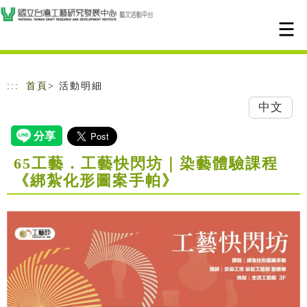
跳到主要內容
網站導覽
:::
首頁
> 活動明細
中文
65工藝．工藝快閃坊｜染藝體驗課程
《綁紮化形圖案手帕》