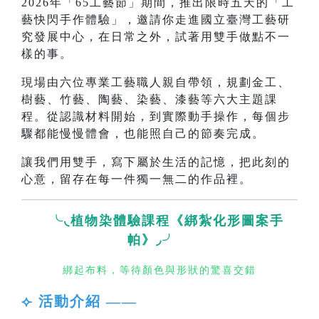
2026年「65工藝節」期間，推出限時五天的「工
藝快閃手作體驗」，邀請你走進國立臺灣工藝研
究發展中心，在日常之外，試著用雙手做點不一
樣的事。
現場由六位專業工藝職人親自帶領，規劃金工、
樹藝、竹藝、陶藝、染藝、漆藝等六大主題課
程。從認識材料開始，到實際動手操作，每個步
驟都能慢慢體會，也能照自己的節奏完成。
讓我們用雙手，寫下屬於生活的記憶，把此刻的
心意，留存在每一件獨一無二的作品裡。
╰◟植物染體驗課程《綁紮化形圖案手
帕》◞╯
綁起布料，等待顏色與形狀的驚喜交錯
⟣ 活動介紹 ——