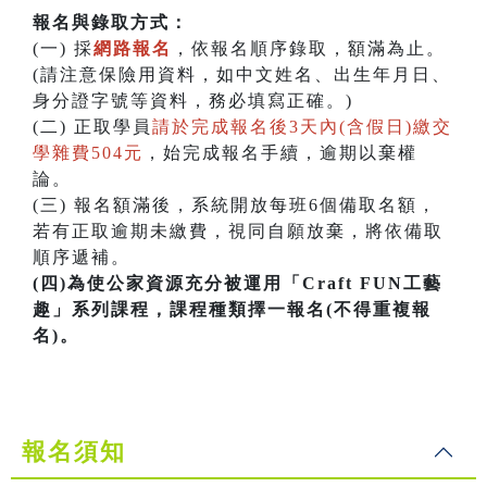
報名與錄取方式：
(一) 採
網路報名
，依報名順序錄取，額滿為止。
(請注意保險用資料，如中文姓名、出生年月日、
身分證字號等資料，務必填寫正確。)
(二) 正取學員
請於完成報名後3天內(含假日)繳交
學雜費504元
，始完成報名手續，逾期以棄權
論。
(三) 報名額滿後，系統開放每班6個備取名額，
若有正取逾期未繳費，視同自願放棄，將依備取
順序遞補。
(四)為使公家資源充分被運用「Craft FUN工藝
趣」系列課程，課程種類擇一報名(不得重複報
名)。
報名須知