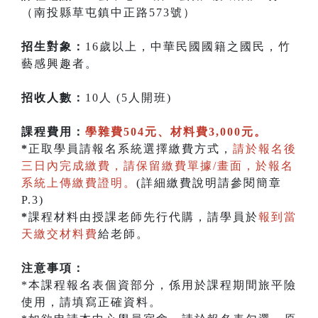
（南投縣草屯鎮中正路573號）
招生對象：
16歲以上，中華民國國籍之國民，竹
藝感興趣者。
招收人數：
10人 (5人開班)
課程費用：
學雜費504元、材料費3,000元。
*
正取學員請報名系統選擇繳費方式，
請於報名後
三日內完成繳費，請保留繳費單據/畫面，於報名
系統上傳繳費證明。
(詳細繳費說明請參閱簡章
P.3)
*
課程材料由授課老師先行代購，請學員於
報到當
天繳交材料費
給老師。
注意事項：
*本課程報名表個資部分，係用於課程期間旅平險
使用，請填寫正確資料。