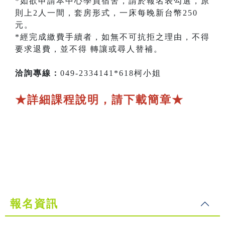
*如欲申請本中心學員宿舍，請於報名表勾選，原
則上2人一間，套房形式，一床每晚新台幣250
元。
*經完成繳費手續者，如無不可抗拒之理由，不得
要求退費，並不得 轉讓或尋人替補。
洽詢專線：
049-2334141*618柯小姐
★詳細課程說明，請下載簡章★
報名資訊