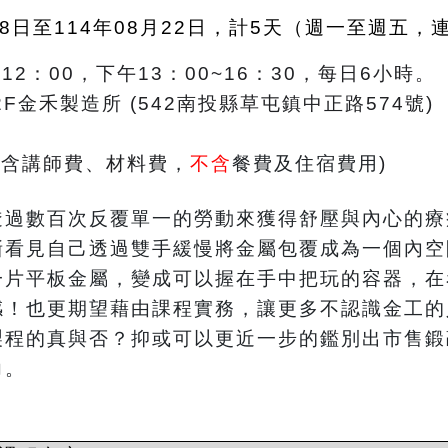
18日至114年08月22日，計5天（週一至週五，
12：00，下午13：00~16：30，每日6小時。
2F金禾製造所 (542南投縣草屯鎮中正路574號)
/人(含講師費、材料費
，
不含
餐費及住宿費用
)
透過數百次反覆單一的勞動來獲得舒壓與內心的療
漸看見自己透過雙手緩慢將金屬包覆成為一個內空
一片平板金屬，變成可以握在手中把玩的容器，在
感！也更期望藉由課程實務，讓更多不認識金工的
製程的真與否？抑或可以更近一步的鑑別出市售鍛
力。