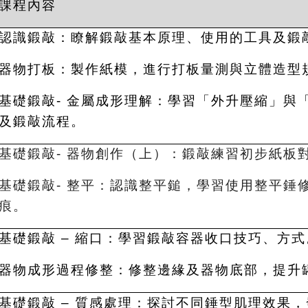
課程內容
認識鍛敲：瞭解鍛敲基本原理、使用的工具及鍛
器物打板：製作紙模，進行打板量測與立體造型
基礎鍛敲- 金屬成形理解：學習「外升壓縮」與
及鍛敲流程。
基礎鍛敲- 器物創作（上）：鍛敲練習初步紙板
基礎鍛敲- 整平：認識整平鎚，學習使用整平錘
痕。
基礎鍛敲 – 縮口：學習鍛敲容器收口技巧、方式
器物成形過程修整：修整邊緣及器物底部，提升
基礎鍛敲 – 質感處理：探討不同錘型肌理效果