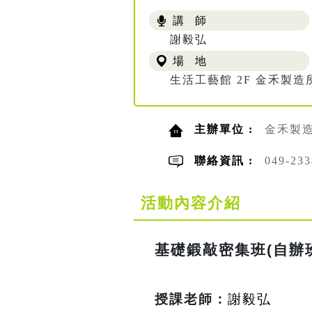
講 師
謝毅弘
場 地
生活工藝館 2F 金禾製造
主辦單位 :
金禾製
聯絡資訊 :
049-23
活動內容介紹
基礎鍛敲密集班(自辦
授課老師：
謝毅弘