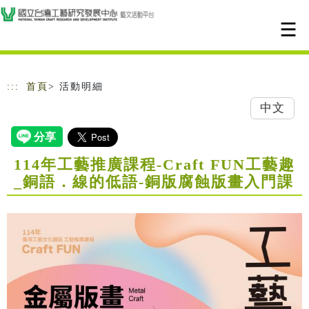
跳到主要內容
網站導覽
:::
首頁
> 活動明細
中文
114年工藝推廣課程-Craft FUN工藝趣
_銅語．線的低語-銅版腐蝕版畫入門課