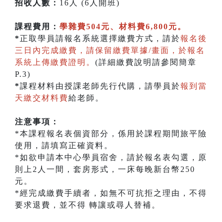
招收人數：
16人 (6人開班)
課程費用：
學雜費504元、材料費6,800元。
*
正取學員請報名系統選擇繳費方式，請於
報名後
三日內完成繳費，請保留繳費單據/畫面，於報名
系統上傳繳費證明。
(詳細繳費說明請參閱簡章
P.3)
*
課程材料由授課老師先行代購，請學員於
報到當
天繳交材料費
給老師。
注意事項：
*本課程報名表個資部分，係用於課程期間旅平險
使用，請填寫正確資料。
*如欲申請本中心學員宿舍，請於報名表勾選，原
則上2人一間，套房形式，一床每晚新台幣250
元。
*經完成繳費手續者，如無不可抗拒之理由，不得
要求退費，並不得 轉讓或尋人替補。