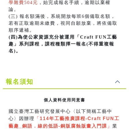
學雜費504元
，始完成報名手續，逾期以棄權
論。
(三) 報名額滿後，系統開放每班6個備取名額，
若有正取逾期未繳費，視同自願放棄，將依備取
順序遞補。
(四)為使公家資源充分被運用「Craft FUN工藝
趣」系列課程，課程種類擇一報名(不得重複報
名)。
報名須知
個人資料使用同意書
國立臺灣工藝研究發展中心〈以下簡稱工藝中
心〉因辦理
「
114
年工藝推廣課程-Craft FUN工
藝趣_
銅語．線的低語-銅版腐蝕版畫入門課
」
業