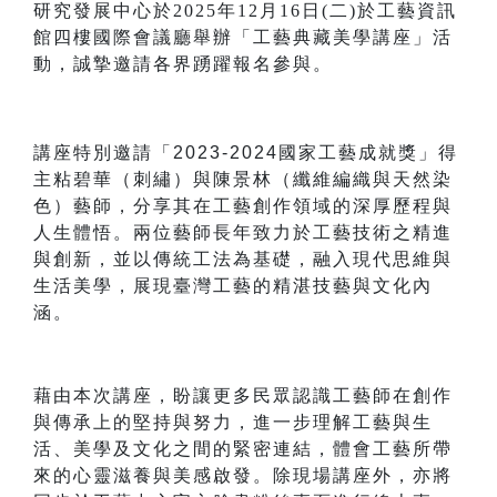
研究發展中心於2025年12月16日(二)於工藝資訊
館四樓國際會議廳舉辦
「
工藝典藏美學講座
」活
動
，誠摯邀請各界踴躍報名參與。
講座特別邀請「2023-2024國家工藝成就獎」得
主粘碧華（刺繡）與陳景林（纖維編織與天然染
色）藝師
，
分享其在工藝創作領域的深厚歷程與
人生體悟。兩位藝師長年致力於工藝技術之精進
與創新，並以傳統工法為基礎，融入現代思維與
生活美學，展現臺灣工藝的精湛技藝與文化內
涵。
藉由本次講座，盼讓更多民眾認識工藝師在創作
與傳承上的堅持與努力，進一步理解工藝與生
活、美學及文化之間的緊密連結，體會工藝所帶
來的心靈滋養與美感啟發。
除現場講座外，亦將