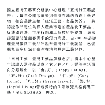
國立臺灣工藝研究發展中心辦理「臺灣綠工藝認
證」，每年公開徵選發掘臺灣在地的原創工藝好
物，扣合品牌主軸「綠活工藝・良品美器」，將
認證作品定位為投入產業市場的產品化工藝品，
從通路經營、市場行銷和工藝技術等視野，層層
篩選更貼近顧客需求的潛力商品。自2003年起辦
理臺灣優良工藝品評鑑至臺灣綠工藝認證，已發
掘九百多組深存臺灣在地的原創工藝好物。
「日日工藝—臺灣工藝品牌概念店」將本中心歷
年認證入選作品以食／衣／住／行／樂等生活面
向分類展出，以「食｡好」(Happy Eating)、
「衣｡好」(Craft Design)、「住｡好」(Cozy
Home)、「行｡好」(Green Travel)、「樂｡好」
(Joyful Living)營造獨特的生活展覽風格傳遞工
藝「漫活SLOHAS」理念。