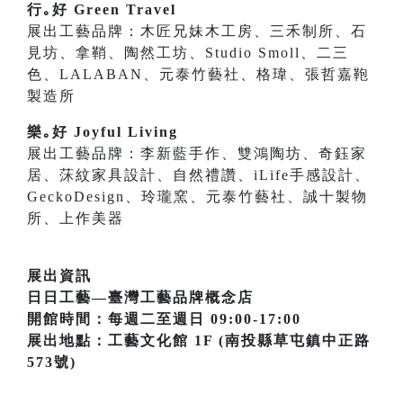
行｡好 Green Travel
展出工藝品牌：木匠兄妹木工房、三禾制所、石
見坊、拿鞘、陶然工坊、Studio Smoll、二三
色、LALABAN、元泰竹藝社、格瑋、張哲嘉鞄
製造所
樂｡好 Joyful Living
展出工藝品牌：李新藍手作、雙鴻陶坊、奇鈺家
居、莯紋家具設計、自然禮讚、iLife手感設計、
GeckoDesign、玲瓏窯、元泰竹藝社、誠十製物
所、上作美器
展出資訊
日日工藝—臺灣工藝品牌概念店
開館時間：每週二至週日 09:00-17:00
展出地點：工藝文化館 1F (南投縣草屯鎮中正路
573號)