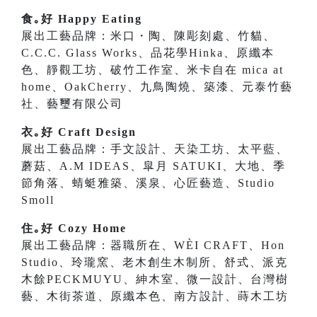
食｡好 Happy Eating
展出工藝品牌：米口・陶、陳彫刻處、竹貓、
C.C.C. Glass Works、品花學Hinka、原纖本
色、靜觀工坊、破竹工作室、米卡自在 mica at
home、OakCherry、九鳥陶燒、築漆、元泰竹藝
社、藝璽有限公司
衣｡好 Craft Design
展出工藝品牌：手文設計、天染工坊、太平藍、
蘑菇、A.M IDEAS、皐月 SATUKI、大地、季
節角落、蜻蜓雅築、溪泉、心匠藝造、Studio
Smoll
住｡好 Cozy Home
展出工藝品牌：器職所在、WÈI CRAFT、Hon
Studio、玲瓏窯、老木創生木制所、舒式、派克
木餘PECKMUYU、紳木室、微一設計、台灣樹
藝、木街茶道、原纖本色、南方設計、蒔木工坊