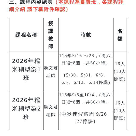
三、課程內容總表
（本課程為自費班，各課程詳
細介紹 請下載附件確認）
授
課
名
課程名稱
時數
教
額
師
115年5/16-6/28，(周六.
2026
年糯
日)計8週，共60小時。
16人
湯文君
米糊型染1
(10人
(5/30、5/31、6/6、
老師
班
開班)
6/7、6/13、6/14停課)
115年9/5至10/4，(周六.
2026
年糯
日)計8週，共60小時。
16人
湯文君
米糊型染2
(10人
(中秋連假當周 9/26、
老師
班
開班)
27停課)