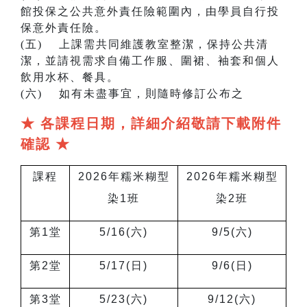
館投保之公共意外責任險範圍內，由學員自行投
保意外責任險。
(五) 上課需共同維護教室整潔，保持公共清
潔，並請視需求自備工作服、圍裙、袖套和個人
飲用水杯、餐具。
(六) 如有未盡事宜，則隨時修訂公布之
★ 各課程日期，詳細介紹敬請下載附件
確認 ★
課程
2026
年糯米糊型
2026
年糯米糊型
染1班
染2班
第1堂
5/16(
六)
9/5(
六)
第2堂
5/17(
日)
9/6(
日)
第3堂
5/23(
六)
9/12(
六)